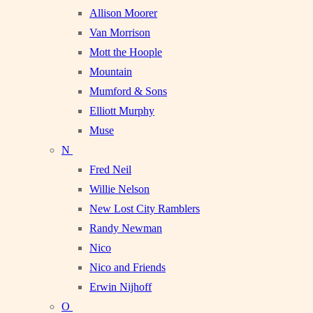
Allison Moorer
Van Morrison
Mott the Hoople
Mountain
Mumford & Sons
Elliott Murphy
Muse
N
Fred Neil
Willie Nelson
New Lost City Ramblers
Randy Newman
Nico
Nico and Friends
Erwin Nijhoff
O