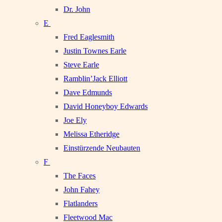
Dr. John
E
Fred Eaglesmith
Justin Townes Earle
Steve Earle
Ramblin’Jack Elliott
Dave Edmunds
David Honeyboy Edwards
Joe Ely
Melissa Etheridge
Einstürzende Neubauten
F
The Faces
John Fahey
Flatlanders
Fleetwood Mac