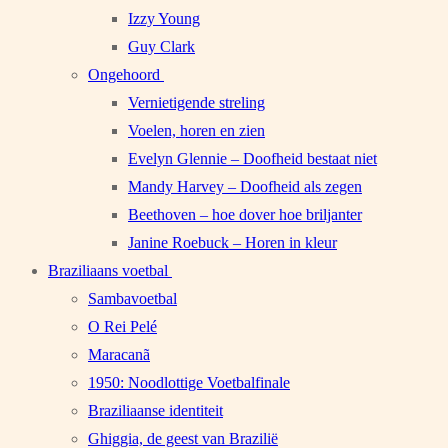
Izzy Young
Guy Clark
Ongehoord
Vernietigende streling
Voelen, horen en zien
Evelyn Glennie – Doofheid bestaat niet
Mandy Harvey – Doofheid als zegen
Beethoven – hoe dover hoe briljanter
Janine Roebuck – Horen in kleur
Braziliaans voetbal
Sambavoetbal
O Rei Pelé
Maracanã
1950: Noodlottige Voetbalfinale
Braziliaanse identiteit
Ghiggia, de geest van Brazilië