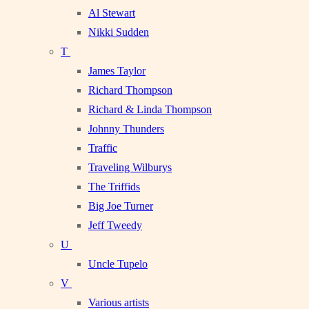
Al Stewart
Nikki Sudden
T
James Taylor
Richard Thompson
Richard & Linda Thompson
Johnny Thunders
Traffic
Traveling Wilburys
The Triffids
Big Joe Turner
Jeff Tweedy
U
Uncle Tupelo
V
Various artists