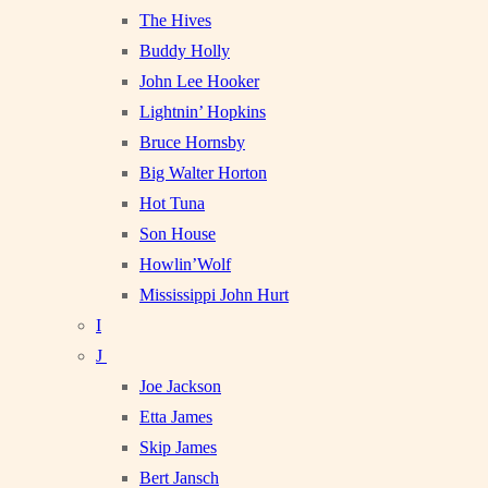
The Hives
Buddy Holly
John Lee Hooker
Lightnin’ Hopkins
Bruce Hornsby
Big Walter Horton
Hot Tuna
Son House
Howlin’Wolf
Mississippi John Hurt
I
J
Joe Jackson
Etta James
Skip James
Bert Jansch