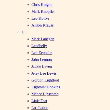
Chris Knight
Mark Knopfler
Leo Kottke
Alison Krauss
L
Mark Lanegan
Leadbelly
Led Zeppelin
John Lennon
Jackie Leven
Jerry Lee Lewis
Gordon Lightfoot
Lightnin’ Hopkins
Mance Lipscomb
Little Feat
Los Lobos