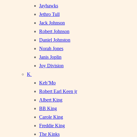
Jayhawks
Jethro Tull
Jack Johnson
Robert Johnson
Daniel Johnston
Norah Jones
Janis Joplin
Joy Division
K
Keb’Mo
Robert Earl Keen jr
Albert King
BB King
Carole King
Freddie King
The Kinks