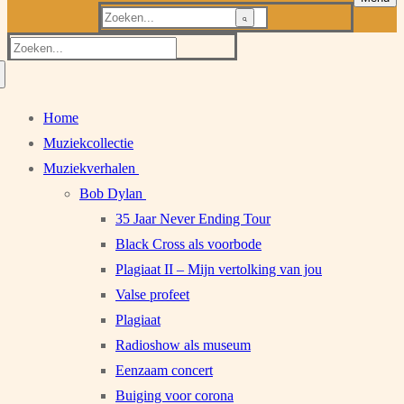
Zoeken
naar:
Zoeken
naar:
Home
Muziekcollectie
Muziekverhalen
Bob Dylan
35 Jaar Never Ending Tour
Black Cross als voorbode
Plagiaat II – Mijn vertolking van jou
Valse profeet
Plagiaat
Radioshow als museum
Eenzaam concert
Buiging voor corona