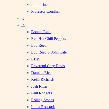
John Prine
Professor Longhair
Q
R
Bonnie Raitt
Red Hot Chili Peppers
Lou Reed
Lou Reed & John Cale
REM
Reverend Gary Davis
Damien Rice
Keith Richards
Josh Ritter
Paul Rodgers
Rolling Stones
Linda Ronstadt