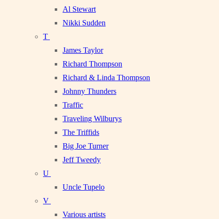
Al Stewart
Nikki Sudden
T
James Taylor
Richard Thompson
Richard & Linda Thompson
Johnny Thunders
Traffic
Traveling Wilburys
The Triffids
Big Joe Turner
Jeff Tweedy
U
Uncle Tupelo
V
Various artists