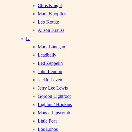
Chris Knight
Mark Knopfler
Leo Kottke
Alison Krauss
L
Mark Lanegan
Leadbelly
Led Zeppelin
John Lennon
Jackie Leven
Jerry Lee Lewis
Gordon Lightfoot
Lightnin’ Hopkins
Mance Lipscomb
Little Feat
Los Lobos