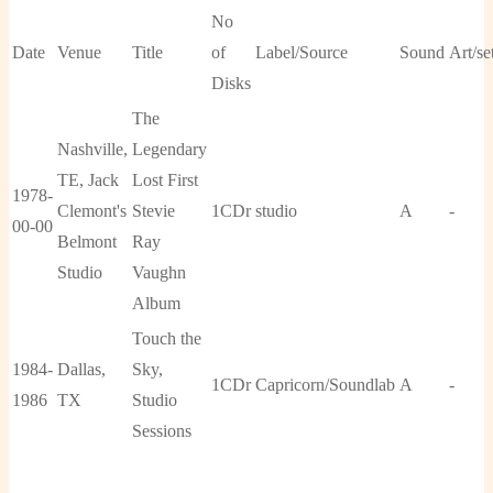
No
Date
Venue
Title
of
Label/Source
Sound
Art/set
Disks
The
Nashville,
Legendary
TE, Jack
Lost First
1978-
Clemont's
Stevie
1CDr
studio
A
-
00-00
Belmont
Ray
Studio
Vaughn
Album
Touch the
1984-
Dallas,
Sky,
1CDr
Capricorn/Soundlab
A
-
1986
TX
Studio
Sessions