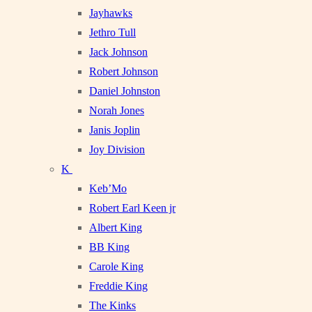
Jayhawks
Jethro Tull
Jack Johnson
Robert Johnson
Daniel Johnston
Norah Jones
Janis Joplin
Joy Division
K
Keb’Mo
Robert Earl Keen jr
Albert King
BB King
Carole King
Freddie King
The Kinks