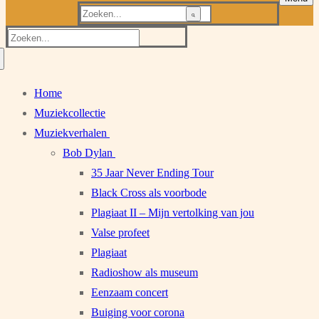
Zoeken
naar:
Zoeken
naar:
Home
Muziekcollectie
Muziekverhalen
Bob Dylan
35 Jaar Never Ending Tour
Black Cross als voorbode
Plagiaat II – Mijn vertolking van jou
Valse profeet
Plagiaat
Radioshow als museum
Eenzaam concert
Buiging voor corona