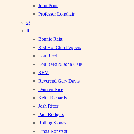
John Prine
Professor Longhair
Q
R
Bonnie Raitt
Red Hot Chili Peppers
Lou Reed
Lou Reed & John Cale
REM
Reverend Gary Davis
Damien Rice
Keith Richards
Josh Ritter
Paul Rodgers
Rolling Stones
Linda Ronstadt