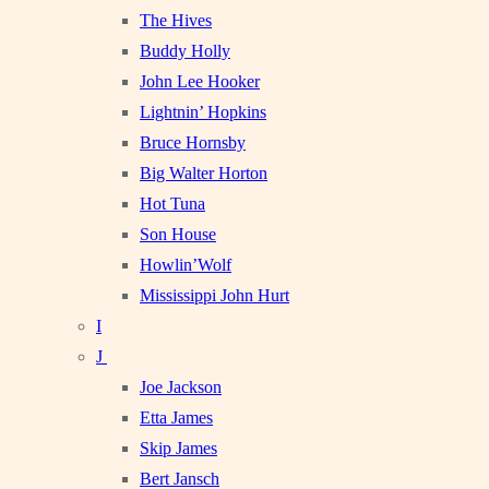
The Hives
Buddy Holly
John Lee Hooker
Lightnin’ Hopkins
Bruce Hornsby
Big Walter Horton
Hot Tuna
Son House
Howlin’Wolf
Mississippi John Hurt
I
J
Joe Jackson
Etta James
Skip James
Bert Jansch