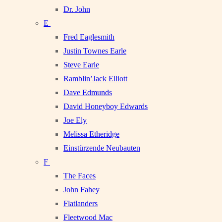
Dr. John
E
Fred Eaglesmith
Justin Townes Earle
Steve Earle
Ramblin’Jack Elliott
Dave Edmunds
David Honeyboy Edwards
Joe Ely
Melissa Etheridge
Einstürzende Neubauten
F
The Faces
John Fahey
Flatlanders
Fleetwood Mac