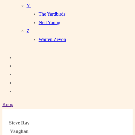
Y
The Yardbirds
Neil Young
Z
Warren Zevon
Knop
Steve Ray
Vaughan