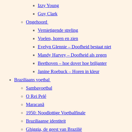
Izzy Young
Guy Clark
Ongehoord
Vernietigende streling
Voelen, horen en zien
Evelyn Glennie – Doofheid bestaat niet
Mandy Harvey – Doofheid als zegen
Beethoven – hoe dover hoe briljanter
Janine Roebuck – Horen in kleur
Braziliaans voetbal
Sambavoetbal
O Rei Pelé
Maracanã
1950: Noodlottige Voetbalfinale
Braziliaanse identiteit
Ghiggia, de geest van Brazilië