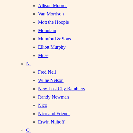
Allison Moorer
Van Morrison
Mott the Hoople
Mountain
Mumford & Sons
Elliott Murphy
Muse
N
Fred Neil
Willie Nelson
New Lost City Ramblers
Randy Newman
Nico
Nico and Friends
Erwin Nijhoff
O