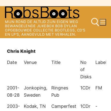
Ga
naar
MIJN ROND DE ALTIJD ZIJN EIGEN WEG
de
BEWANDELENDE JUKEBOX BOB DYLAN
OPGEBOUWDE COLLECTIE BOOTLEGS, CD'S
inhoud
EN LP'S, AANGEVULD MET VERHALEN.
Zoeken naar:
Chris Knight
Date
Venue
Title
No
Label/
of
Disks
2001-
Jonkoping,
Ringnes
1CDr
FM
08-28
Sweden
Pub
2003-
Kodak, TN
Camperfest
1CDr
-