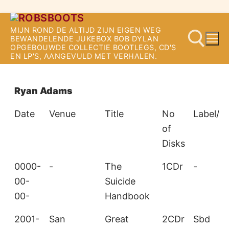
Ga
MIJN ROND DE ALTIJD ZIJN EIGEN WEG
naar
BEWANDELENDE JUKEBOX BOB DYLAN
OPGEBOUWDE COLLECTIE BOOTLEGS, CD'S
de
EN LP'S, AANGEVULD MET VERHALEN.
inhoud
Zoeken naar:
Ryan Adams
Date
Venue
Title
No
Label/S
of
Disks
0000-
-
The
1CDr
-
00-
Suicide
00-
Handbook
2001-
San
Great
2CDr
Sbd