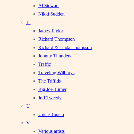
Al Stewart
Nikki Sudden
T
James Taylor
Richard Thompson
Richard & Linda Thompson
Johnny Thunders
Traffic
Traveling Wilburys
The Triffids
Big Joe Turner
Jeff Tweedy
U
Uncle Tupelo
V
Various artists