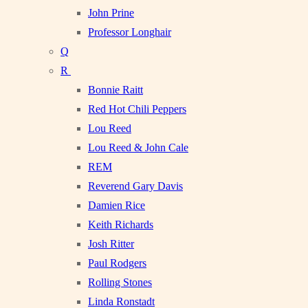
John Prine
Professor Longhair
Q
R
Bonnie Raitt
Red Hot Chili Peppers
Lou Reed
Lou Reed & John Cale
REM
Reverend Gary Davis
Damien Rice
Keith Richards
Josh Ritter
Paul Rodgers
Rolling Stones
Linda Ronstadt