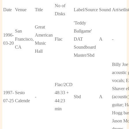
No of
Date
Venue
Title
Label/Source
Sound
Art/setlis
Disks
'Teddy
Great
San
Ballgame'
1996-
American
Francisco,
Flac
DAT
A
-
03-20
Music
CA
Soundboard
Hall
Master/Sbd
Billy Joe
acoustic g
vocals; E
Flac/2CD
Shaver el
1997-
Sesto
48:33 +
-
Sbd
A
(acoustic
07-25
Calende
44:23
guitar; 
min
Hogg bas
Jason M
drums.