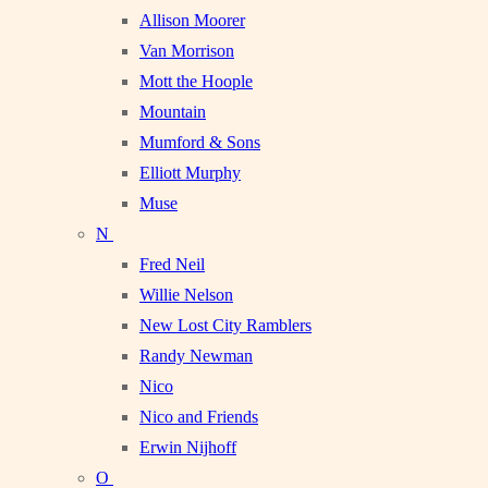
Allison Moorer
Van Morrison
Mott the Hoople
Mountain
Mumford & Sons
Elliott Murphy
Muse
N
Fred Neil
Willie Nelson
New Lost City Ramblers
Randy Newman
Nico
Nico and Friends
Erwin Nijhoff
O