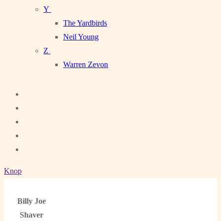
Y
The Yardbirds
Neil Young
Z
Warren Zevon
Knop
Billy Joe
Shaver