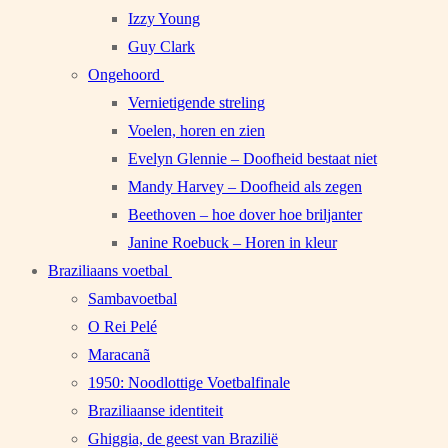
Izzy Young
Guy Clark
Ongehoord
Vernietigende streling
Voelen, horen en zien
Evelyn Glennie – Doofheid bestaat niet
Mandy Harvey – Doofheid als zegen
Beethoven – hoe dover hoe briljanter
Janine Roebuck – Horen in kleur
Braziliaans voetbal
Sambavoetbal
O Rei Pelé
Maracanã
1950: Noodlottige Voetbalfinale
Braziliaanse identiteit
Ghiggia, de geest van Brazilië