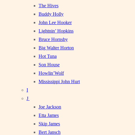
The Hives
Buddy Holly
John Lee Hooker
Lightnin’ Hopkins
Bruce Hornsby
Big Walter Horton
Hot Tuna
Son House
Howlin’Wolf
Mississippi John Hurt
I
J
Joe Jackson
Etta James
Skip James
Bert Jansch