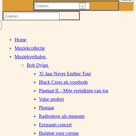
Zoeken
naar:
Zoeken
naar:
Home
Muziekcollectie
Muziekverhalen
Bob Dylan
35 Jaar Never Ending Tour
Black Cross als voorbode
Plagiaat II – Mijn vertolking van jou
Valse profeet
Plagiaat
Radioshow als museum
Eenzaam concert
Buiging voor corona