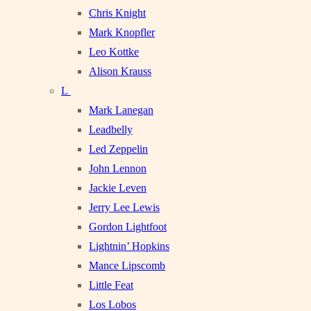
Chris Knight
Mark Knopfler
Leo Kottke
Alison Krauss
L
Mark Lanegan
Leadbelly
Led Zeppelin
John Lennon
Jackie Leven
Jerry Lee Lewis
Gordon Lightfoot
Lightnin’ Hopkins
Mance Lipscomb
Little Feat
Los Lobos