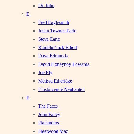
Dr. John
E
Fred Eaglesmith
Justin Townes Earle
Steve Earle
Ramblin’Jack Elliott
Dave Edmunds
David Honeyboy Edwards
Joe Ely
Melissa Etheridge
Einstürzende Neubauten
F
The Faces
John Fahey
Flatlanders
Fleetwood Mac