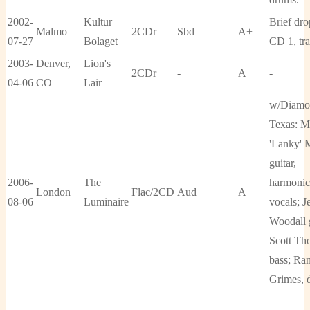
2002-
Kultur
Brief dro
Malmo
2CDr
Sbd
A+
07-27
Bolaget
CD 1, tr
2003-
Denver,
Lion's
2CDr
-
A
-
04-06
CO
Lair
w/Diamo
Texas: M
'Lanky' 
guitar,
2006-
The
harmonic
London
Flac/2CD
Aud
A
08-06
Luminaire
vocals; 
Woodall g
Scott Th
bass; Ra
Grimes, 