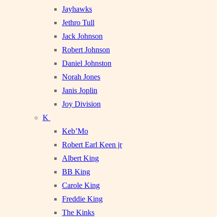
Jayhawks
Jethro Tull
Jack Johnson
Robert Johnson
Daniel Johnston
Norah Jones
Janis Joplin
Joy Division
K
Keb’Mo
Robert Earl Keen jr
Albert King
BB King
Carole King
Freddie King
The Kinks