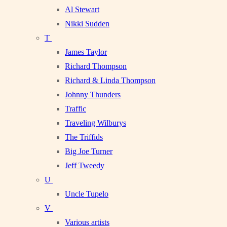
Al Stewart
Nikki Sudden
T
James Taylor
Richard Thompson
Richard & Linda Thompson
Johnny Thunders
Traffic
Traveling Wilburys
The Triffids
Big Joe Turner
Jeff Tweedy
U
Uncle Tupelo
V
Various artists