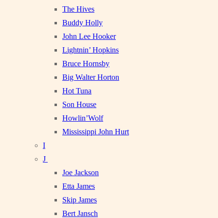
The Hives
Buddy Holly
John Lee Hooker
Lightnin’ Hopkins
Bruce Hornsby
Big Walter Horton
Hot Tuna
Son House
Howlin’Wolf
Mississippi John Hurt
I
J
Joe Jackson
Etta James
Skip James
Bert Jansch