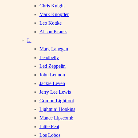
Chris Knight
Mark Knopfler
Leo Kottke
Alison Krauss
L
Mark Lanegan
Leadbelly
Led Zeppelin
John Lennon
Jackie Leven
Jerry Lee Lewis
Gordon Lightfoot
Lightnin’ Hopkins
Mance Lipscomb
Little Feat
Los Lobos