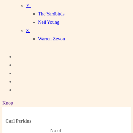
Y
The Yardbirds
Neil Young
Z
Warren Zevon
Knop
Carl Perkins
No of