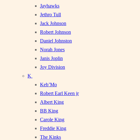
Jayhawks
Jethro Tull
Jack Johnson
Robert Johnson
Daniel Johnston
Norah Jones
Janis Joplin
Joy Division
K
Keb’Mo
Robert Earl Keen jr
Albert King
BB King
Carole King
Freddie King
The Kinks