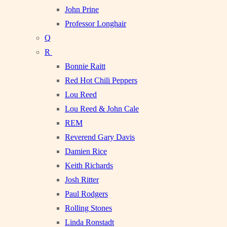
John Prine
Professor Longhair
Q
R
Bonnie Raitt
Red Hot Chili Peppers
Lou Reed
Lou Reed & John Cale
REM
Reverend Gary Davis
Damien Rice
Keith Richards
Josh Ritter
Paul Rodgers
Rolling Stones
Linda Ronstadt