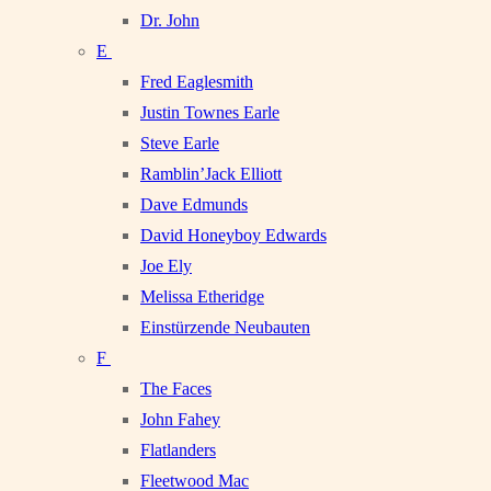
Dr. John
E
Fred Eaglesmith
Justin Townes Earle
Steve Earle
Ramblin’Jack Elliott
Dave Edmunds
David Honeyboy Edwards
Joe Ely
Melissa Etheridge
Einstürzende Neubauten
F
The Faces
John Fahey
Flatlanders
Fleetwood Mac