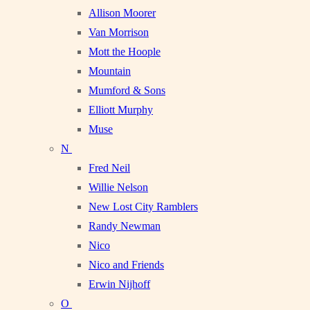
Allison Moorer
Van Morrison
Mott the Hoople
Mountain
Mumford & Sons
Elliott Murphy
Muse
N
Fred Neil
Willie Nelson
New Lost City Ramblers
Randy Newman
Nico
Nico and Friends
Erwin Nijhoff
O