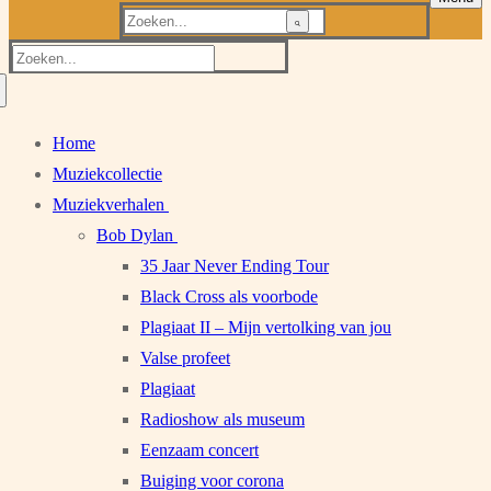
Zoeken
naar:
Zoeken
naar:
Home
Muziekcollectie
Muziekverhalen
Bob Dylan
35 Jaar Never Ending Tour
Black Cross als voorbode
Plagiaat II – Mijn vertolking van jou
Valse profeet
Plagiaat
Radioshow als museum
Eenzaam concert
Buiging voor corona