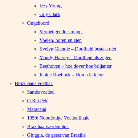
Izzy Young
Guy Clark
Ongehoord
Vernietigende streling
Voelen, horen en zien
Evelyn Glennie – Doofheid bestaat niet
Mandy Harvey – Doofheid als zegen
Beethoven – hoe dover hoe briljanter
Janine Roebuck – Horen in kleur
Braziliaans voetbal
Sambavoetbal
O Rei Pelé
Maracanã
1950: Noodlottige Voetbalfinale
Braziliaanse identiteit
Ghiggia, de geest van Brazilië