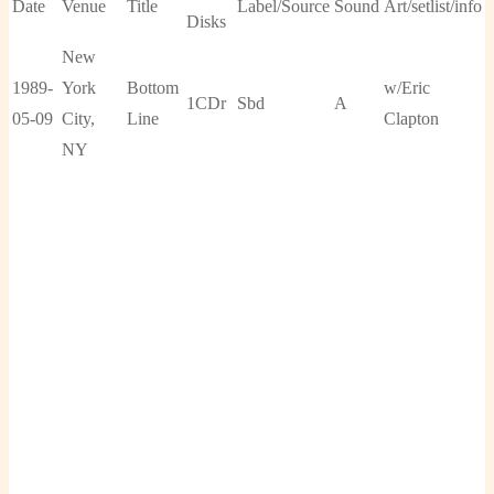
Date
Venue
Title
Label/Source
Sound
Art/setlist/info
Disks
New
1989-
York
Bottom
w/Eric
1CDr
Sbd
A
05-09
City,
Line
Clapton
NY