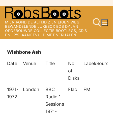
Ga
naar
MIJN ROND DE ALTIJD ZIJN EIGEN WEG
de
BEWANDELENDE JUKEBOX BOB DYLAN
OPGEBOUWDE COLLECTIE BOOTLEGS, CD'S
inhoud
EN LP'S, AANGEVULD MET VERHALEN.
Zoeken naar:
Wishbone Ash
Date
Venue
Title
No
Label/Source
of
Disks
1971-
London
BBC
Flac
FM
1972
Radio 1
Sessions
1971-