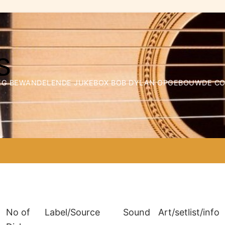
WEG BEWANDELENDE JUKEBOX BOB DYLAN OPGEBOUWDE COLL
No of
Label/Source
Sound
Art/setlist/info