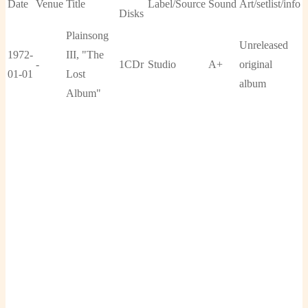
Date
Venue
Title
Label/Source
Sound
Art/setlist/info
Disks
Plainsong
Unreleased
1972-
III, "The
-
1CDr
Studio
A+
original
01-01
Lost
album
Album"