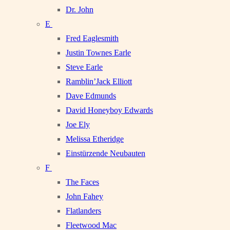
Dr. John
E
Fred Eaglesmith
Justin Townes Earle
Steve Earle
Ramblin’Jack Elliott
Dave Edmunds
David Honeyboy Edwards
Joe Ely
Melissa Etheridge
Einstürzende Neubauten
F
The Faces
John Fahey
Flatlanders
Fleetwood Mac