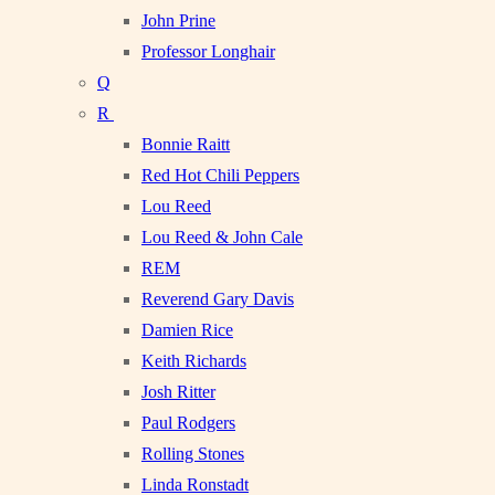
John Prine
Professor Longhair
Q
R
Bonnie Raitt
Red Hot Chili Peppers
Lou Reed
Lou Reed & John Cale
REM
Reverend Gary Davis
Damien Rice
Keith Richards
Josh Ritter
Paul Rodgers
Rolling Stones
Linda Ronstadt