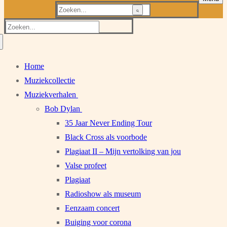
Zoeken
naar:
Zoeken
naar:
Home
Muziekcollectie
Muziekverhalen
Bob Dylan
35 Jaar Never Ending Tour
Black Cross als voorbode
Plagiaat II – Mijn vertolking van jou
Valse profeet
Plagiaat
Radioshow als museum
Eenzaam concert
Buiging voor corona