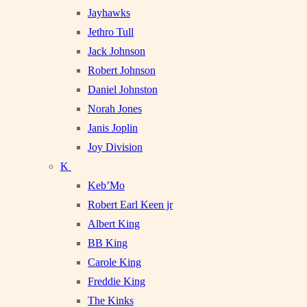
Jayhawks
Jethro Tull
Jack Johnson
Robert Johnson
Daniel Johnston
Norah Jones
Janis Joplin
Joy Division
K
Keb’Mo
Robert Earl Keen jr
Albert King
BB King
Carole King
Freddie King
The Kinks