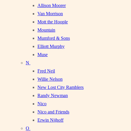
Allison Moorer
Van Morrison
Mott the Hoople
Mountain
Mumford & Sons
Elliott Murphy
Muse
N
Fred Neil
Willie Nelson
New Lost City Ramblers
Randy Newman
Nico
Nico and Friends
Erwin Nijhoff
O