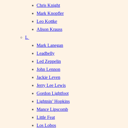
Chris Knight
Mark Knopfler
Leo Kottke
Alison Krauss
L
Mark Lanegan
Leadbelly
Led Zeppelin
John Lennon
Jackie Leven
Jerry Lee Lewis
Gordon Lightfoot
Lightnin’ Hopkins
Mance Lipscomb
Little Feat
Los Lobos