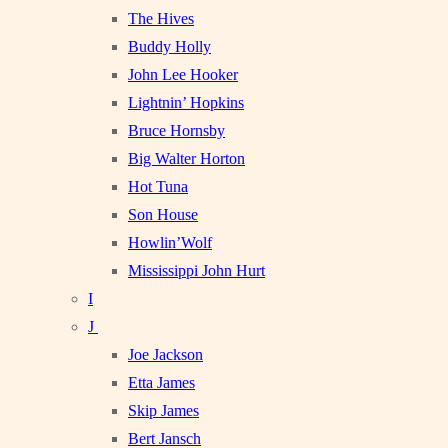
The Hives
Buddy Holly
John Lee Hooker
Lightnin’ Hopkins
Bruce Hornsby
Big Walter Horton
Hot Tuna
Son House
Howlin’Wolf
Mississippi John Hurt
I
J
Joe Jackson
Etta James
Skip James
Bert Jansch