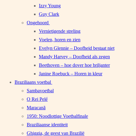
Izzy Young
Guy Clark
Ongehoord
Vernietigende streling
Voelen, horen en zien
Evelyn Glennie – Doofheid bestaat niet
Mandy Harvey – Doofheid als zegen
Beethoven – hoe dover hoe briljanter
Janine Roebuck – Horen in kleur
Braziliaans voetbal
Sambavoetbal
O Rei Pelé
Maracanã
1950: Noodlottige Voetbalfinale
Braziliaanse identiteit
Ghiggia, de geest van Brazilië