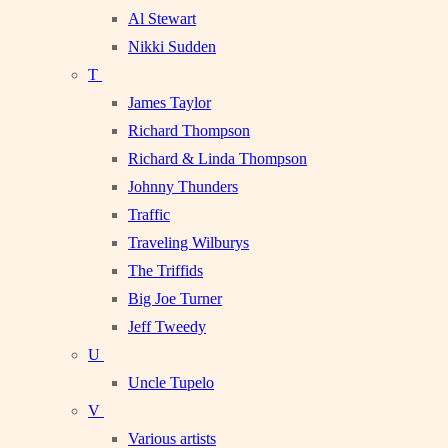
Al Stewart
Nikki Sudden
T
James Taylor
Richard Thompson
Richard & Linda Thompson
Johnny Thunders
Traffic
Traveling Wilburys
The Triffids
Big Joe Turner
Jeff Tweedy
U
Uncle Tupelo
V
Various artists