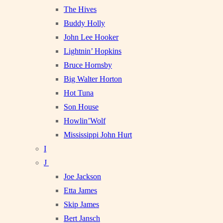
The Hives
Buddy Holly
John Lee Hooker
Lightnin’ Hopkins
Bruce Hornsby
Big Walter Horton
Hot Tuna
Son House
Howlin’Wolf
Mississippi John Hurt
I
J
Joe Jackson
Etta James
Skip James
Bert Jansch