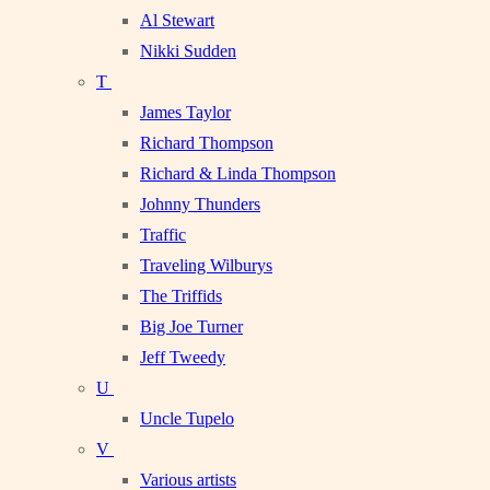
Al Stewart
Nikki Sudden
T
James Taylor
Richard Thompson
Richard & Linda Thompson
Johnny Thunders
Traffic
Traveling Wilburys
The Triffids
Big Joe Turner
Jeff Tweedy
U
Uncle Tupelo
V
Various artists