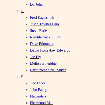
Dr. John
E
Fred Eaglesmith
Justin Townes Earle
Steve Earle
Ramblin’Jack Elliott
Dave Edmunds
David Honeyboy Edwards
Joe Ely
Melissa Etheridge
Einstürzende Neubauten
F
The Faces
John Fahey
Flatlanders
Fleetwood Mac