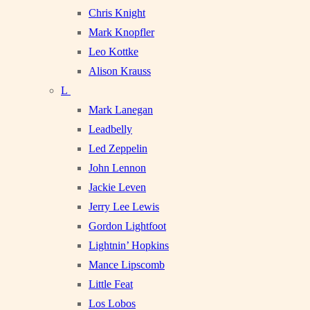
Chris Knight
Mark Knopfler
Leo Kottke
Alison Krauss
L
Mark Lanegan
Leadbelly
Led Zeppelin
John Lennon
Jackie Leven
Jerry Lee Lewis
Gordon Lightfoot
Lightnin’ Hopkins
Mance Lipscomb
Little Feat
Los Lobos