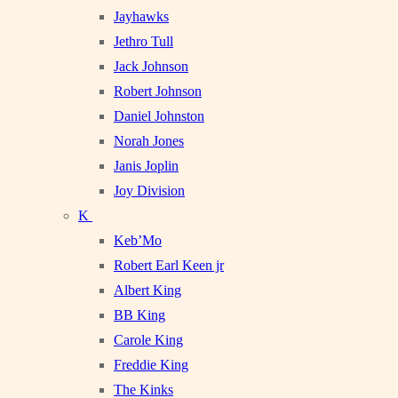
Jayhawks
Jethro Tull
Jack Johnson
Robert Johnson
Daniel Johnston
Norah Jones
Janis Joplin
Joy Division
K
Keb’Mo
Robert Earl Keen jr
Albert King
BB King
Carole King
Freddie King
The Kinks