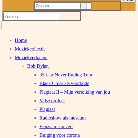
Zoeken
naar:
Zoeken
naar:
Home
Muziekcollectie
Muziekverhalen
Bob Dylan
35 Jaar Never Ending Tour
Black Cross als voorbode
Plagiaat II – Mijn vertolking van jou
Valse profeet
Plagiaat
Radioshow als museum
Eenzaam concert
Buiging voor corona