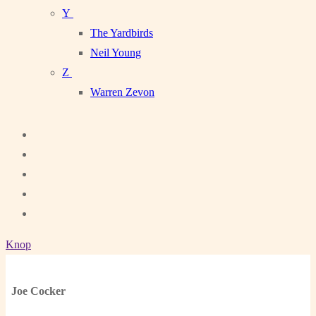
Y
The Yardbirds
Neil Young
Z
Warren Zevon
Knop
Joe Cocker