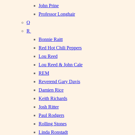
John Prine
Professor Longhair
Q
R
Bonnie Raitt
Red Hot Chili Peppers
Lou Reed
Lou Reed & John Cale
REM
Reverend Gary Davis
Damien Rice
Keith Richards
Josh Ritter
Paul Rodgers
Rolling Stones
Linda Ronstadt