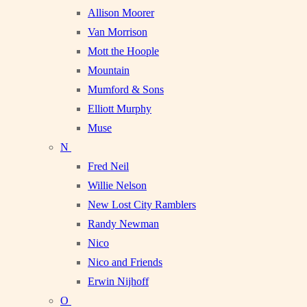
Allison Moorer
Van Morrison
Mott the Hoople
Mountain
Mumford & Sons
Elliott Murphy
Muse
N
Fred Neil
Willie Nelson
New Lost City Ramblers
Randy Newman
Nico
Nico and Friends
Erwin Nijhoff
O