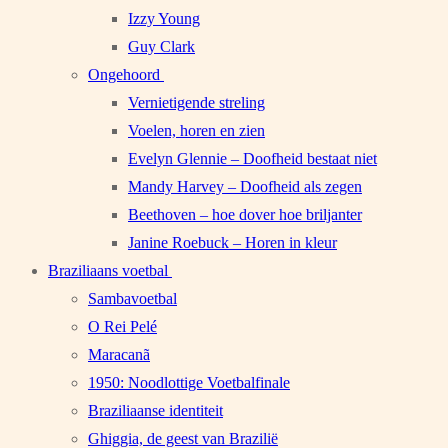
Izzy Young
Guy Clark
Ongehoord
Vernietigende streling
Voelen, horen en zien
Evelyn Glennie – Doofheid bestaat niet
Mandy Harvey – Doofheid als zegen
Beethoven – hoe dover hoe briljanter
Janine Roebuck – Horen in kleur
Braziliaans voetbal
Sambavoetbal
O Rei Pelé
Maracanã
1950: Noodlottige Voetbalfinale
Braziliaanse identiteit
Ghiggia, de geest van Brazilië