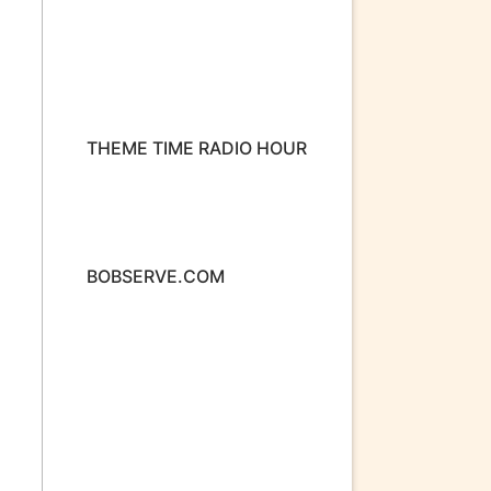
THEME TIME RADIO HOUR
rom
 of
BOBSERVE.COM
sted
-26
h
io