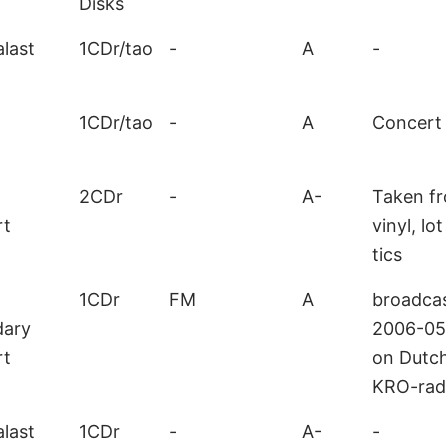
Disks
last
1CDr/tao
-
A
-
1CDr/tao
-
A
Concert
2CDr
-
A-
Taken f
rt
vinyl, lot
tics
1CDr
FM
A
broadca
dary
2006-05
rt
on Dutc
KRO-rad
last
1CDr
-
A-
-