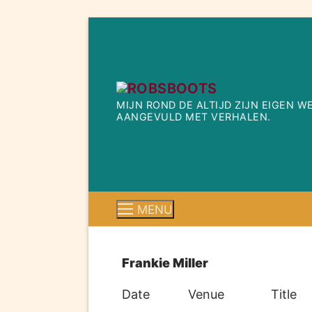
Ga
naar
de
inhoud
MIJN ROND DE ALTIJD ZIJN EIGEN 
AANGEVULD MET VERHALEN.
MENU
Frankie Miller
Date
Venue
Title