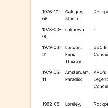
1976-10-
Cologne,
Rockpa
06
Studio L
1978-00-
unknown
-
00
1979-03-
London,
BBC In
31
Paris
Conce
Theatre
1979-05-
Amsterdam,
KRO's
11
Paradiso
Legen
Conce
1982-08-
Loreley,
Rockpa