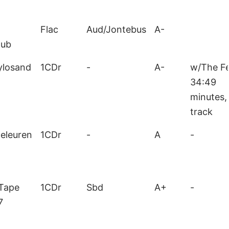
Flac
Aud/Jontebus
A-
pub
ylosand
1CDr
-
A-
w/The F
34:49
minutes,
track
geleuren
1CDr
-
A
-
Tape
1CDr
Sbd
A+
-
7