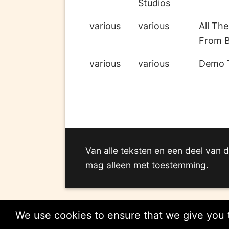
Studios
various
various
All Th
From B
various
various
Demo 
Van alle teksten en een deel van d
mag alleen met toestemming.
We use cookies to ensure that we give you t