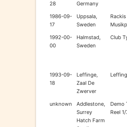
28
Germany
1986-09-
Uppsala,
Rackis
17
Sweden
Musik
1992-00-
Halmstad,
Club T
00
Sweden
1993-09-
Leffinge,
Leffin
18
Zaal De
Zwerver
unknown
Addlestone,
Demo 
Surrey
Reel 1/
Hatch Farm