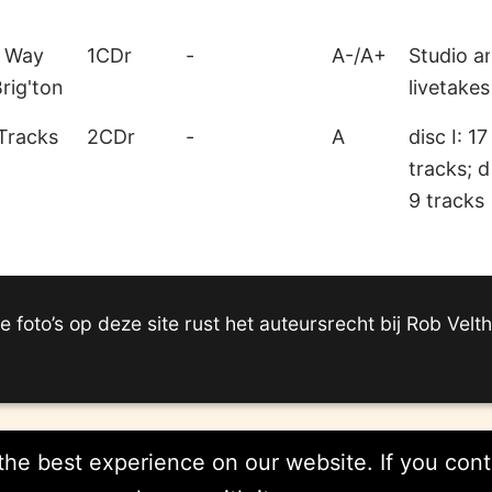
e Way
1CDr
-
A-/A+
Studio a
rig'ton
livetakes
Tracks
2CDr
-
A
disc I: 17
tracks; di
9 tracks
e foto’s op deze site rust het auteursrecht bij Rob Velt
he best experience on our website. If you conti