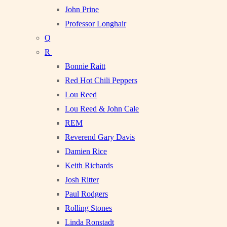
John Prine
Professor Longhair
Q
R
Bonnie Raitt
Red Hot Chili Peppers
Lou Reed
Lou Reed & John Cale
REM
Reverend Gary Davis
Damien Rice
Keith Richards
Josh Ritter
Paul Rodgers
Rolling Stones
Linda Ronstadt