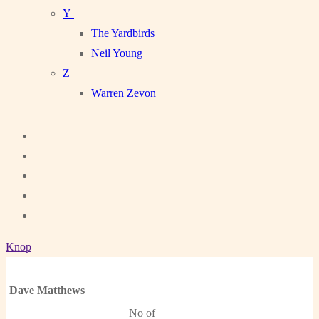
Y
The Yardbirds
Neil Young
Z
Warren Zevon
Knop
Dave Matthews
No of