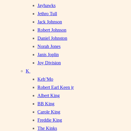
Jayhawks
Jethro Tull
Jack Johnson
Robert Johnson
Daniel Johnston
Norah Jones
Janis Joplin
Joy Division
K
Keb’Mo
Robert Earl Keen jr
Albert King
BB King
Carole King
Freddie King
The Kinks