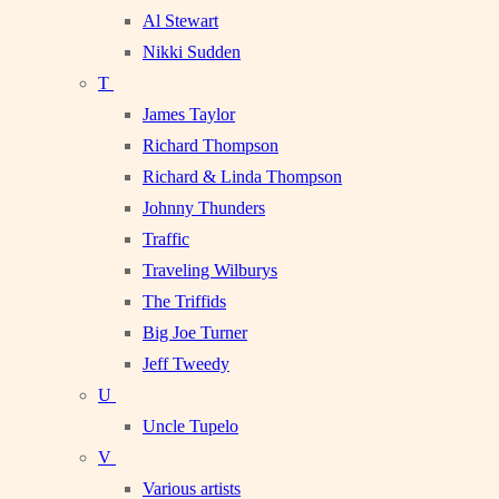
Al Stewart
Nikki Sudden
T
James Taylor
Richard Thompson
Richard & Linda Thompson
Johnny Thunders
Traffic
Traveling Wilburys
The Triffids
Big Joe Turner
Jeff Tweedy
U
Uncle Tupelo
V
Various artists