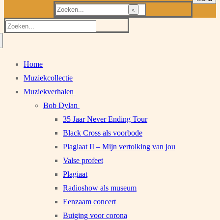
Zoeken
naar:
Zoeken
naar:
Home
Muziekcollectie
Muziekverhalen
Bob Dylan
35 Jaar Never Ending Tour
Black Cross als voorbode
Plagiaat II – Mijn vertolking van jou
Valse profeet
Plagiaat
Radioshow als museum
Eenzaam concert
Buiging voor corona