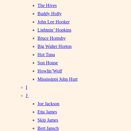
The Hives
Buddy Holly
John Lee Hooker
Lightnin’ Hopkins
Bruce Hornsby
Big Walter Horton
Hot Tuna
Son House
Howlin’Wolf
Mississippi John Hurt
I
J
Joe Jackson
Etta James
Skip James
Bert Jansch