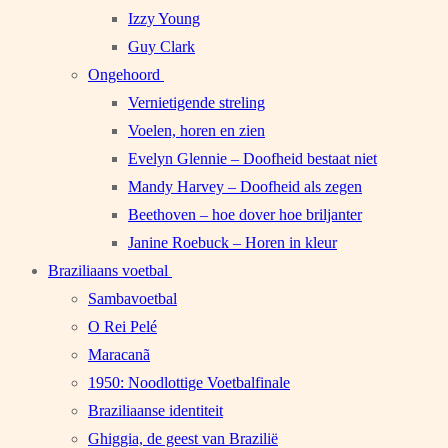
Izzy Young
Guy Clark
Ongehoord
Vernietigende streling
Voelen, horen en zien
Evelyn Glennie – Doofheid bestaat niet
Mandy Harvey – Doofheid als zegen
Beethoven – hoe dover hoe briljanter
Janine Roebuck – Horen in kleur
Braziliaans voetbal
Sambavoetbal
O Rei Pelé
Maracanã
1950: Noodlottige Voetbalfinale
Braziliaanse identiteit
Ghiggia, de geest van Brazilië