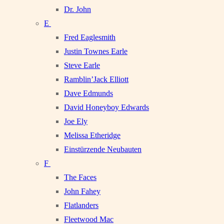
Dr. John
E
Fred Eaglesmith
Justin Townes Earle
Steve Earle
Ramblin’Jack Elliott
Dave Edmunds
David Honeyboy Edwards
Joe Ely
Melissa Etheridge
Einstürzende Neubauten
F
The Faces
John Fahey
Flatlanders
Fleetwood Mac