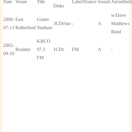
Date
Venue
Title
Label/Source
Sound
Art/setlist/
Disks
w/Dave
2000-
East
Giants
3CDr/tao
-
A
Matthews
07-13
Rutherford
Stadium
Band
KBCO
2002-
Boulder
97.3
1CDr
FM
A
-
09-10
FM