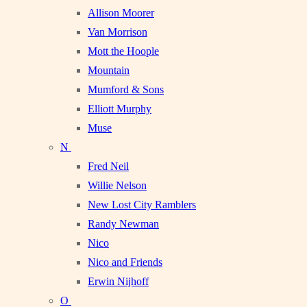
Allison Moorer
Van Morrison
Mott the Hoople
Mountain
Mumford & Sons
Elliott Murphy
Muse
N
Fred Neil
Willie Nelson
New Lost City Ramblers
Randy Newman
Nico
Nico and Friends
Erwin Nijhoff
O