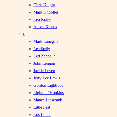
Chris Knight
Mark Knopfler
Leo Kottke
Alison Krauss
L
Mark Lanegan
Leadbelly
Led Zeppelin
John Lennon
Jackie Leven
Jerry Lee Lewis
Gordon Lightfoot
Lightnin’ Hopkins
Mance Lipscomb
Little Feat
Los Lobos