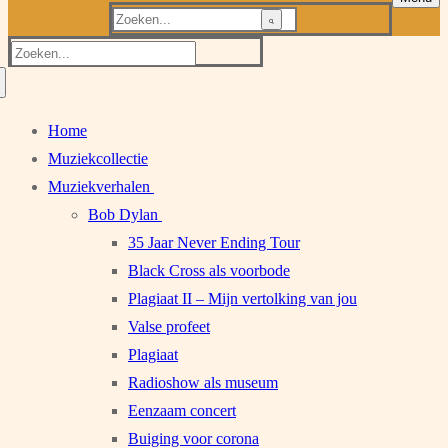
Zoeken
naar:
Zoeken
naar:
Home
Muziekcollectie
Muziekverhalen
Bob Dylan
35 Jaar Never Ending Tour
Black Cross als voorbode
Plagiaat II – Mijn vertolking van jou
Valse profeet
Plagiaat
Radioshow als museum
Eenzaam concert
Buiging voor corona