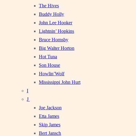
The Hives
Buddy Holly
John Lee Hooker
Lightnin’ Hopkins
Bruce Hornsby
Big Walter Horton
Hot Tuna
Son House
Howlin’Wolf
Mississippi John Hurt
I
J
Joe Jackson
Etta James
Skip James
Bert Jansch