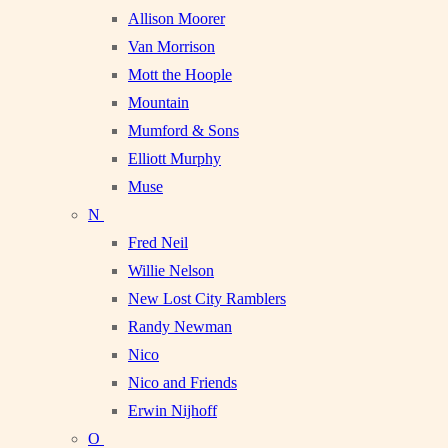
Allison Moorer
Van Morrison
Mott the Hoople
Mountain
Mumford & Sons
Elliott Murphy
Muse
N
Fred Neil
Willie Nelson
New Lost City Ramblers
Randy Newman
Nico
Nico and Friends
Erwin Nijhoff
O