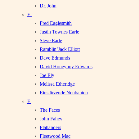
Dr. John
E
Fred Eaglesmith
Justin Townes Earle
Steve Earle
Ramblin’Jack Elliott
Dave Edmunds
David Honeyboy Edwards
Joe Ely
Melissa Etheridge
Einstürzende Neubauten
F
The Faces
John Fahey
Flatlanders
Fleetwood Mac