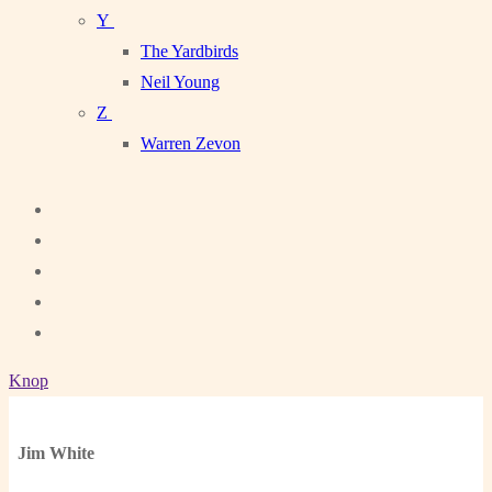
Y
The Yardbirds
Neil Young
Z
Warren Zevon
Knop
Jim White