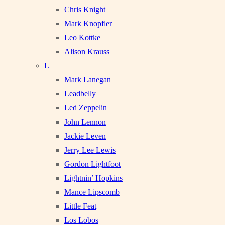
Chris Knight
Mark Knopfler
Leo Kottke
Alison Krauss
L
Mark Lanegan
Leadbelly
Led Zeppelin
John Lennon
Jackie Leven
Jerry Lee Lewis
Gordon Lightfoot
Lightnin’ Hopkins
Mance Lipscomb
Little Feat
Los Lobos