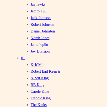
Jayhawks
Jethro Tull
Jack Johnson
Robert Johnson
Daniel Johnston
Norah Jones
Janis Joplin
Joy Division
K
Keb’Mo
Robert Earl Keen jr
Albert King
BB King
Carole King
Freddie King
The Kinks