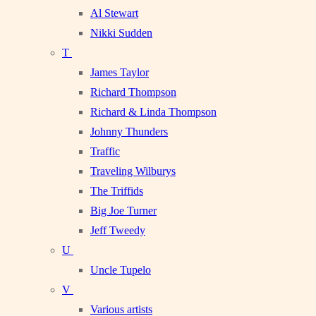
Al Stewart
Nikki Sudden
T
James Taylor
Richard Thompson
Richard & Linda Thompson
Johnny Thunders
Traffic
Traveling Wilburys
The Triffids
Big Joe Turner
Jeff Tweedy
U
Uncle Tupelo
V
Various artists