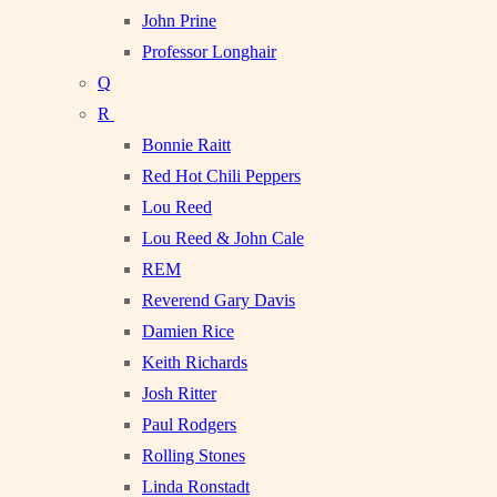
John Prine
Professor Longhair
Q
R
Bonnie Raitt
Red Hot Chili Peppers
Lou Reed
Lou Reed & John Cale
REM
Reverend Gary Davis
Damien Rice
Keith Richards
Josh Ritter
Paul Rodgers
Rolling Stones
Linda Ronstadt