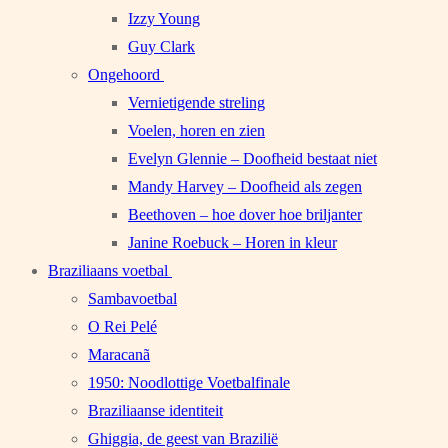
Izzy Young
Guy Clark
Ongehoord
Vernietigende streling
Voelen, horen en zien
Evelyn Glennie – Doofheid bestaat niet
Mandy Harvey – Doofheid als zegen
Beethoven – hoe dover hoe briljanter
Janine Roebuck – Horen in kleur
Braziliaans voetbal
Sambavoetbal
O Rei Pelé
Maracanã
1950: Noodlottige Voetbalfinale
Braziliaanse identiteit
Ghiggia, de geest van Brazilië