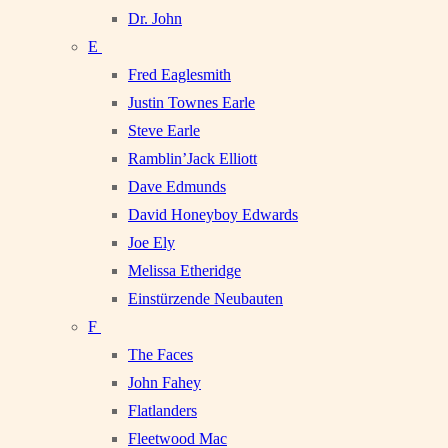
Dr. John
E
Fred Eaglesmith
Justin Townes Earle
Steve Earle
Ramblin’Jack Elliott
Dave Edmunds
David Honeyboy Edwards
Joe Ely
Melissa Etheridge
Einstürzende Neubauten
F
The Faces
John Fahey
Flatlanders
Fleetwood Mac