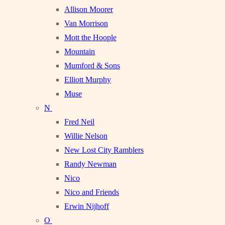
Allison Moorer
Van Morrison
Mott the Hoople
Mountain
Mumford & Sons
Elliott Murphy
Muse
N
Fred Neil
Willie Nelson
New Lost City Ramblers
Randy Newman
Nico
Nico and Friends
Erwin Nijhoff
O