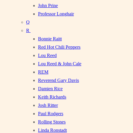
John Prine
Professor Longhair
Q
R
Bonnie Raitt
Red Hot Chili Peppers
Lou Reed
Lou Reed & John Cale
REM
Reverend Gary Davis
Damien Rice
Keith Richards
Josh Ritter
Paul Rodgers
Rolling Stones
Linda Ronstadt