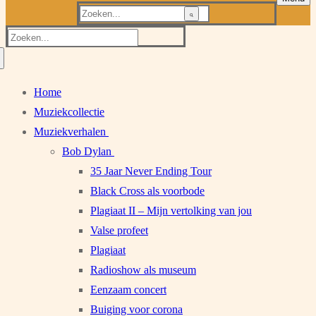
Zoeken
naar:
Zoeken
naar:
Home
Muziekcollectie
Muziekverhalen
Bob Dylan
35 Jaar Never Ending Tour
Black Cross als voorbode
Plagiaat II – Mijn vertolking van jou
Valse profeet
Plagiaat
Radioshow als museum
Eenzaam concert
Buiging voor corona