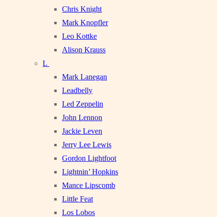
Chris Knight
Mark Knopfler
Leo Kottke
Alison Krauss
L
Mark Lanegan
Leadbelly
Led Zeppelin
John Lennon
Jackie Leven
Jerry Lee Lewis
Gordon Lightfoot
Lightnin’ Hopkins
Mance Lipscomb
Little Feat
Los Lobos