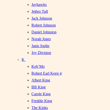
Jayhawks
Jethro Tull
Jack Johnson
Robert Johnson
Daniel Johnston
Norah Jones
Janis Joplin
Joy Division
K
Keb’Mo
Robert Earl Keen jr
Albert King
BB King
Carole King
Freddie King
The Kinks