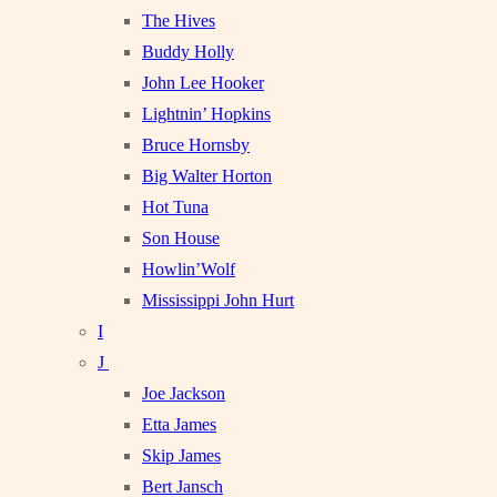
The Hives
Buddy Holly
John Lee Hooker
Lightnin’ Hopkins
Bruce Hornsby
Big Walter Horton
Hot Tuna
Son House
Howlin’Wolf
Mississippi John Hurt
I
J
Joe Jackson
Etta James
Skip James
Bert Jansch