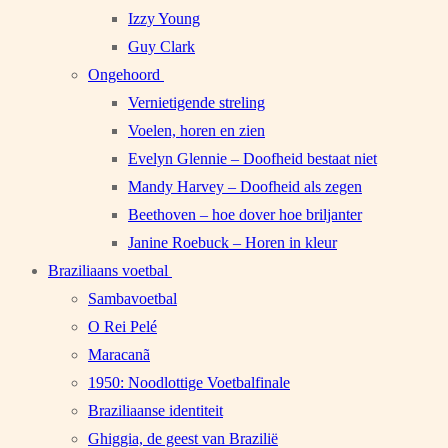
Izzy Young
Guy Clark
Ongehoord
Vernietigende streling
Voelen, horen en zien
Evelyn Glennie – Doofheid bestaat niet
Mandy Harvey – Doofheid als zegen
Beethoven – hoe dover hoe briljanter
Janine Roebuck – Horen in kleur
Braziliaans voetbal
Sambavoetbal
O Rei Pelé
Maracanã
1950: Noodlottige Voetbalfinale
Braziliaanse identiteit
Ghiggia, de geest van Brazilië