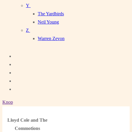
Y
The Yardbirds
Neil Young
Z
Warren Zevon
Knop
Lloyd Cole and The
Commotions