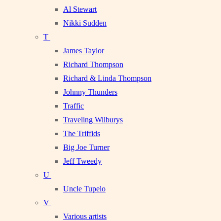
Al Stewart
Nikki Sudden
T
James Taylor
Richard Thompson
Richard & Linda Thompson
Johnny Thunders
Traffic
Traveling Wilburys
The Triffids
Big Joe Turner
Jeff Tweedy
U
Uncle Tupelo
V
Various artists