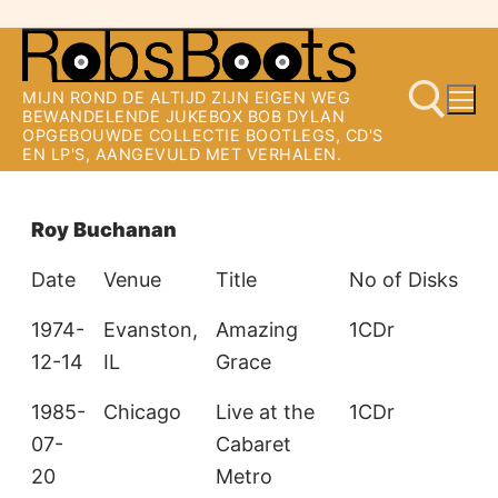
Ga
naar
MIJN ROND DE ALTIJD ZIJN EIGEN WEG
de
BEWANDELENDE JUKEBOX BOB DYLAN
OPGEBOUWDE COLLECTIE BOOTLEGS, CD'S
inhoud
EN LP'S, AANGEVULD MET VERHALEN.
Zoeken naar:
Roy Buchanan
Date
Venue
Title
No of Disks
1974-
Evanston,
Amazing
1CDr
12-14
IL
Grace
1985-
Chicago
Live at the
1CDr
07-
Cabaret
20
Metro