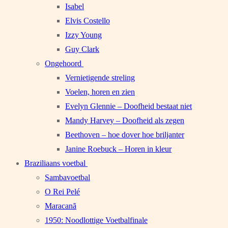
Isabel
Elvis Costello
Izzy Young
Guy Clark
Ongehoord
Vernietigende streling
Voelen, horen en zien
Evelyn Glennie – Doofheid bestaat niet
Mandy Harvey – Doofheid als zegen
Beethoven – hoe dover hoe briljanter
Janine Roebuck – Horen in kleur
Braziliaans voetbal
Sambavoetbal
O Rei Pelé
Maracanã
1950: Noodlottige Voetbalfinale