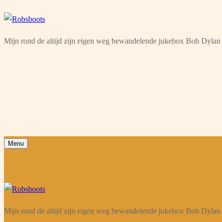
Ga
Menu
Sluiten
naar
Mijn rond de altijd zijn eigen weg bewandelende jukebox Bob Dylan 
de
inhoud
Menu
Mijn rond de altijd zijn eigen weg bewandelende jukebox Bob Dylan 