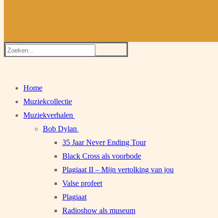
Zoeken
naar:
Home
Muziekcollectie
Muziekverhalen
Bob Dylan
35 Jaar Never Ending Tour
Black Cross als voorbode
Plagiaat II – Mijn vertolking van jou
Valse profeet
Plagiaat
Radioshow als museum