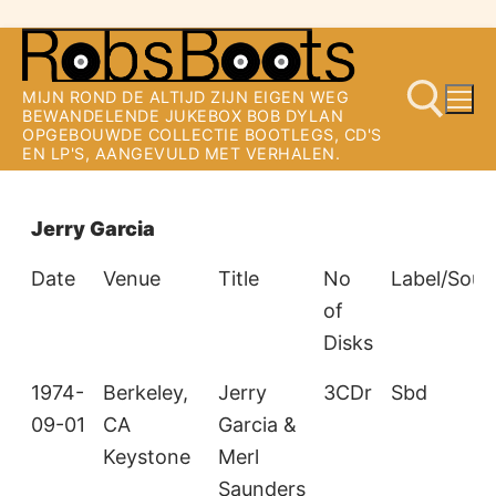
Ga
naar
MIJN ROND DE ALTIJD ZIJN EIGEN WEG
de
BEWANDELENDE JUKEBOX BOB DYLAN
OPGEBOUWDE COLLECTIE BOOTLEGS, CD'S
inhoud
EN LP'S, AANGEVULD MET VERHALEN.
Zoeken naar:
Jerry Garcia
Date
Venue
Title
No
Label/Sour
of
Disks
1974-
Berkeley,
Jerry
3CDr
Sbd
09-01
CA
Garcia &
Keystone
Merl
Saunders