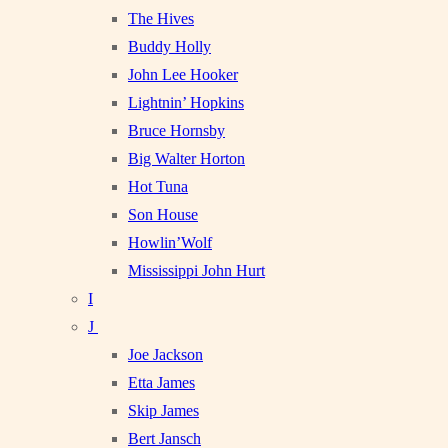
The Hives
Buddy Holly
John Lee Hooker
Lightnin’ Hopkins
Bruce Hornsby
Big Walter Horton
Hot Tuna
Son House
Howlin’Wolf
Mississippi John Hurt
I
J
Joe Jackson
Etta James
Skip James
Bert Jansch