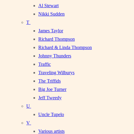
Al Stewart
Nikki Sudden
T
James Taylor
Richard Thompson
Richard & Linda Thompson
Johnny Thunders
Traffic
Traveling Wilburys
The Triffids
Big Joe Turner
Jeff Tweedy
U
Uncle Tupelo
V
Various artists