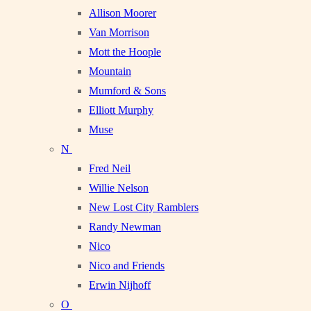
Allison Moorer
Van Morrison
Mott the Hoople
Mountain
Mumford & Sons
Elliott Murphy
Muse
N
Fred Neil
Willie Nelson
New Lost City Ramblers
Randy Newman
Nico
Nico and Friends
Erwin Nijhoff
O