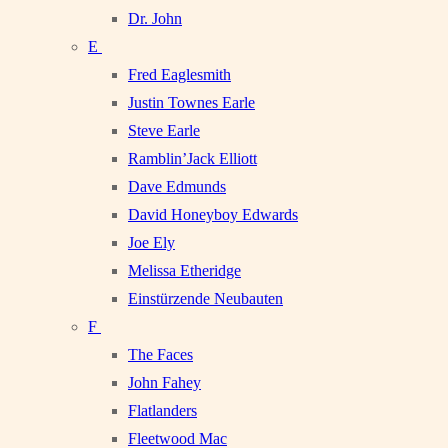
Dr. John
E
Fred Eaglesmith
Justin Townes Earle
Steve Earle
Ramblin’Jack Elliott
Dave Edmunds
David Honeyboy Edwards
Joe Ely
Melissa Etheridge
Einstürzende Neubauten
F
The Faces
John Fahey
Flatlanders
Fleetwood Mac