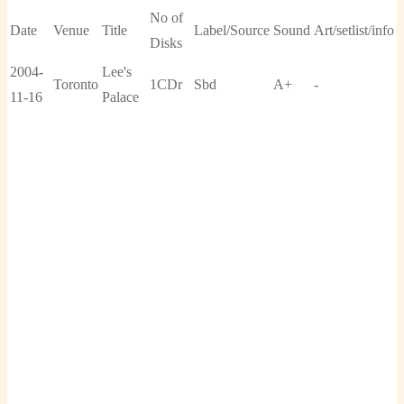
No of
Date
Venue
Title
Label/Source
Sound
Art/setlist/info
Disks
2004-
Lee's
Toronto
1CDr
Sbd
A+
-
11-16
Palace