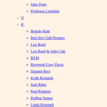
John Prine
Professor Longhair
Q
R
Bonnie Raitt
Red Hot Chili Peppers
Lou Reed
Lou Reed & John Cale
REM
Reverend Gary Davis
Damien Rice
Keith Richards
Josh Ritter
Paul Rodgers
Rolling Stones
Linda Ronstadt