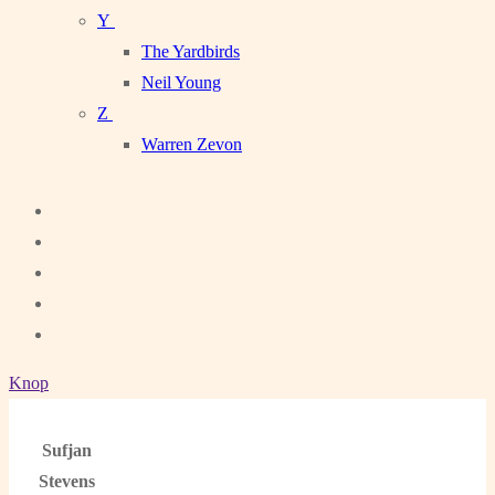
Y
The Yardbirds
Neil Young
Z
Warren Zevon
Knop
Sufjan
Stevens