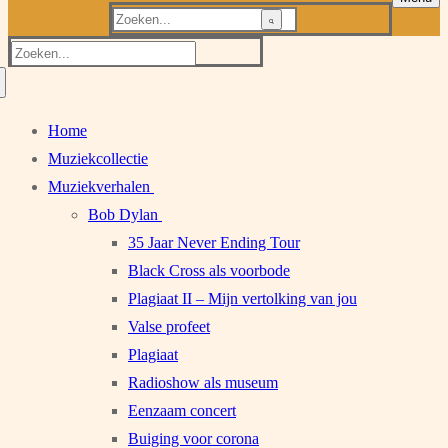
Zoeken
naar:
Zoeken
naar:
Home
Muziekcollectie
Muziekverhalen
Bob Dylan
35 Jaar Never Ending Tour
Black Cross als voorbode
Plagiaat II – Mijn vertolking van jou
Valse profeet
Plagiaat
Radioshow als museum
Eenzaam concert
Buiging voor corona