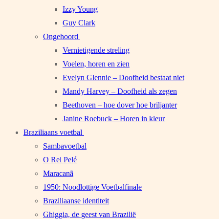
Izzy Young
Guy Clark
Ongehoord
Vernietigende streling
Voelen, horen en zien
Evelyn Glennie – Doofheid bestaat niet
Mandy Harvey – Doofheid als zegen
Beethoven – hoe dover hoe briljanter
Janine Roebuck – Horen in kleur
Braziliaans voetbal
Sambavoetbal
O Rei Pelé
Maracanã
1950: Noodlottige Voetbalfinale
Braziliaanse identiteit
Ghiggia, de geest van Brazilië