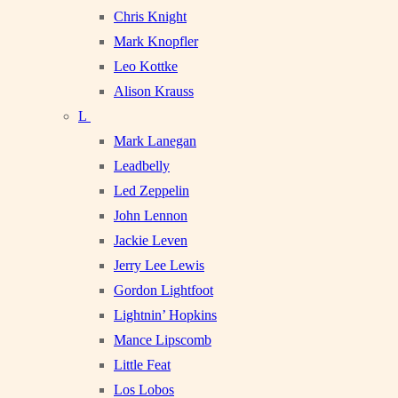
Chris Knight
Mark Knopfler
Leo Kottke
Alison Krauss
L
Mark Lanegan
Leadbelly
Led Zeppelin
John Lennon
Jackie Leven
Jerry Lee Lewis
Gordon Lightfoot
Lightnin’ Hopkins
Mance Lipscomb
Little Feat
Los Lobos