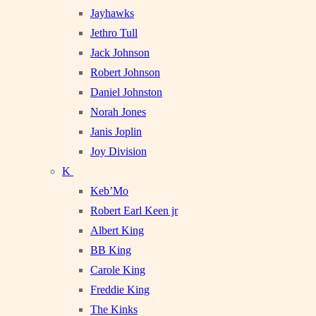
Jayhawks
Jethro Tull
Jack Johnson
Robert Johnson
Daniel Johnston
Norah Jones
Janis Joplin
Joy Division
K
Keb’Mo
Robert Earl Keen jr
Albert King
BB King
Carole King
Freddie King
The Kinks