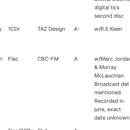
digital tics
second disc
y
1CDr
TAZ Design
A-
w/R.E.Keen
on
Flac
CBC-FM
A
w/Marc Jorda
& Murray
McLauchlan.
Broadcast dat
mentioned.
Recorded in
june, exact
date unknown