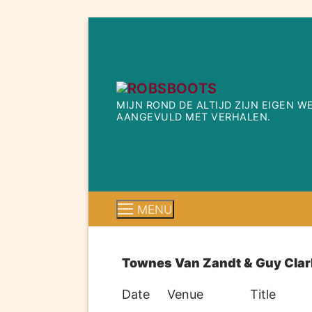
Ga
naar
de
inhoud
MIJN ROND DE ALTIJD ZIJN EIGEN 
AANGEVULD MET VERHALEN.
MENU
Townes Van Zandt & Guy Clar
Date
Venue
Title