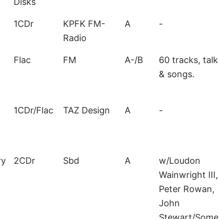
Disks
1CDr
KPFK FM-
A
-
Radio
Flac
FM
A-/B
60 tracks, talk
& songs.
1CDr/Flac
TAZ Design
A
-
ry
2CDr
Sbd
A
w/Loudon
Wainwright III,
Peter Rowan,
John
Stewart/Some