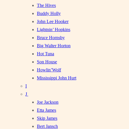
The Hives
Buddy Holly
John Lee Hooker
Lightnin’ Hopkins
Bruce Hornsby
Big Walter Horton
Hot Tuna
Son House
Howlin’Wolf
Mississippi John Hurt
I
J
Joe Jackson
Etta James
Skip James
Bert Jansch