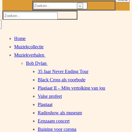
Zoeken
naar:
Zoeken
naar:
Home
Muziekcollectie
Muziekverhalen
Bob Dylan
35 Jaar Never Ending Tour
Black Cross als voorbode
Plagiaat II – Mijn vertolking van jou
Valse profeet
Plagiaat
Radioshow als museum
Eenzaam concert
Buiging voor corona