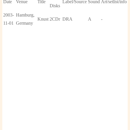
Date
Venue
Title
Label/Source
Sound
Art/setlist/info
Disks
2003-
Hamburg,
Knust
2CDr
DRA
A
-
11-01
Germany