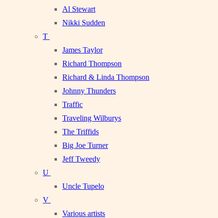
Al Stewart
Nikki Sudden
T
James Taylor
Richard Thompson
Richard & Linda Thompson
Johnny Thunders
Traffic
Traveling Wilburys
The Triffids
Big Joe Turner
Jeff Tweedy
U
Uncle Tupelo
V
Various artists