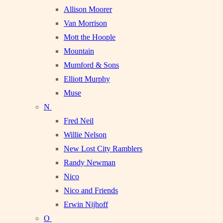
Allison Moorer
Van Morrison
Mott the Hoople
Mountain
Mumford & Sons
Elliott Murphy
Muse
N
Fred Neil
Willie Nelson
New Lost City Ramblers
Randy Newman
Nico
Nico and Friends
Erwin Nijhoff
O