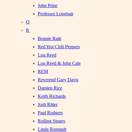
John Prine
Professor Longhair
Q
R
Bonnie Raitt
Red Hot Chili Peppers
Lou Reed
Lou Reed & John Cale
REM
Reverend Gary Davis
Damien Rice
Keith Richards
Josh Ritter
Paul Rodgers
Rolling Stones
Linda Ronstadt