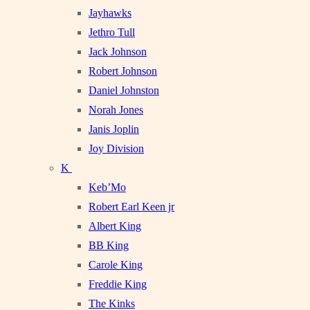
Jayhawks
Jethro Tull
Jack Johnson
Robert Johnson
Daniel Johnston
Norah Jones
Janis Joplin
Joy Division
K
Keb’Mo
Robert Earl Keen jr
Albert King
BB King
Carole King
Freddie King
The Kinks