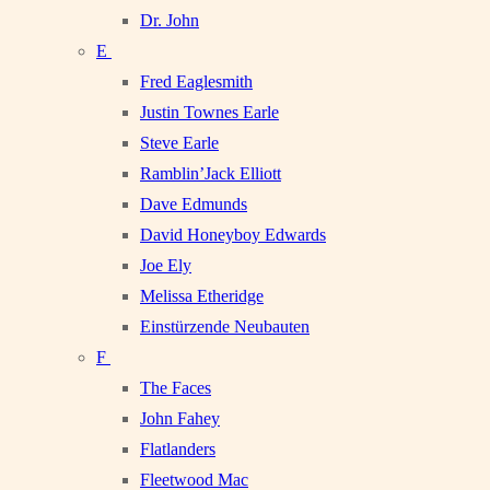
Dr. John
E
Fred Eaglesmith
Justin Townes Earle
Steve Earle
Ramblin’Jack Elliott
Dave Edmunds
David Honeyboy Edwards
Joe Ely
Melissa Etheridge
Einstürzende Neubauten
F
The Faces
John Fahey
Flatlanders
Fleetwood Mac