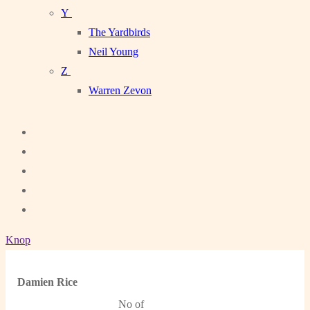
Y
The Yardbirds
Neil Young
Z
Warren Zevon
Knop
Damien Rice
No of