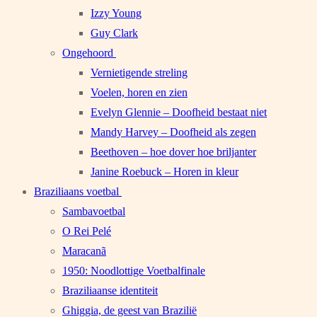
Izzy Young
Guy Clark
Ongehoord
Vernietigende streling
Voelen, horen en zien
Evelyn Glennie – Doofheid bestaat niet
Mandy Harvey – Doofheid als zegen
Beethoven – hoe dover hoe briljanter
Janine Roebuck – Horen in kleur
Braziliaans voetbal
Sambavoetbal
O Rei Pelé
Maracanã
1950: Noodlottige Voetbalfinale
Braziliaanse identiteit
Ghiggia, de geest van Brazilië