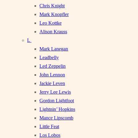
Chris Knight
Mark Knopfler
Leo Kottke
Alison Krauss
L
Mark Lanegan
Leadbelly
Led Zeppelin
John Lennon
Jackie Leven
Jerry Lee Lewis
Gordon Lightfoot
Lightnin’ Hopkins
Mance Lipscomb
Little Feat
Los Lobos