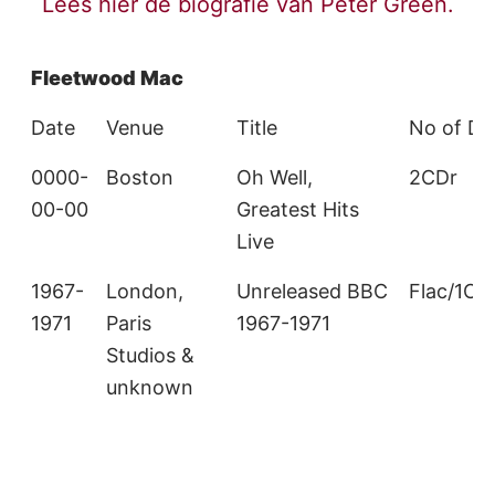
Lees hier de biografie van Peter Green.
Fleetwood Mac
Date
Venue
Title
No of Di
0000-
Boston
Oh Well,
2CDr
00-00
Greatest Hits
Live
1967-
London,
Unreleased BBC
Flac/1CD
1971
Paris
1967-1971
Studios &
unknown