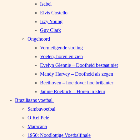
Isabel
Elvis Costello
Izzy Young
Guy Clark
Ongehoord
Vernietigende streling
Voelen, horen en zien
Evelyn Glennie – Doofheid bestaat niet
Mandy Harvey – Doofheid als zegen
Beethoven – hoe dover hoe briljanter
Janine Roebuck – Horen in kleur
Braziliaans voetbal
Sambavoetbal
O Rei Pelé
Maracanã
1950: Noodlottige Voetbalfinale