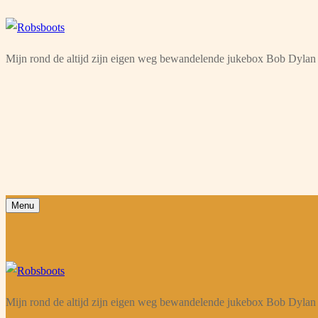
Ga
Menu
Sluiten
naar
Mijn rond de altijd zijn eigen weg bewandelende jukebox Bob Dylan 
de
inhoud
Menu
Mijn rond de altijd zijn eigen weg bewandelende jukebox Bob Dylan 