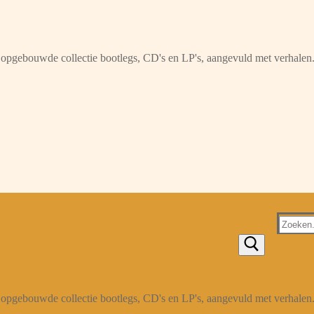
opgebouwde collectie bootlegs, CD's en LP's, aangevuld met verhalen
Zoeken
naar:
opgebouwde collectie bootlegs, CD's en LP's, aangevuld met verhalen