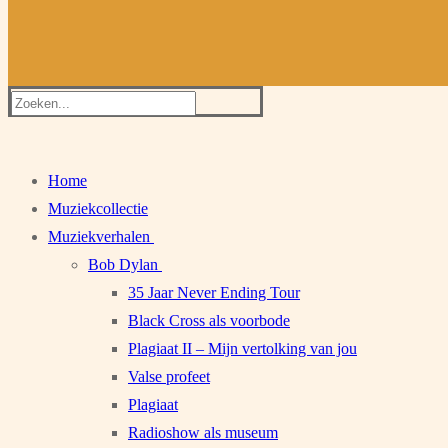
Zoeken
naar:
Home
Muziekcollectie
Muziekverhalen
Bob Dylan
35 Jaar Never Ending Tour
Black Cross als voorbode
Plagiaat II – Mijn vertolking van jou
Valse profeet
Plagiaat
Radioshow als museum