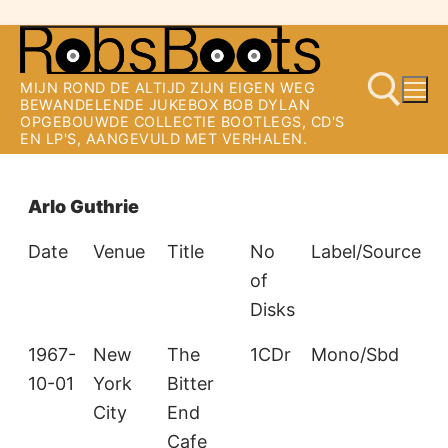
Ga
naar
MIJN ROND DE ALTIJD ZIJN EIGEN WEG
de
BEWANDELENDE JUKEBOX BOB DYLAN
OPGEBOUWDE COLLECTIE BOOTLEGS, CD'S
inhoud
EN LP'S, AANGEVULD MET VERHALEN.
Zoeken naar:
Arlo Guthrie
Date
Venue
Title
No
Label/Source
S
of
Disks
1967-
New
The
1CDr
Mono/Sbd
10-01
York
Bitter
City
End
Cafe