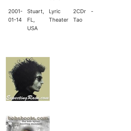
2001-
Stuart,
Lyric
2CDr
-
A
01-14
FL,
Theater
Tao
USA