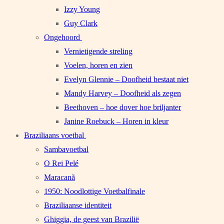
Izzy Young
Guy Clark
Ongehoord
Vernietigende streling
Voelen, horen en zien
Evelyn Glennie – Doofheid bestaat niet
Mandy Harvey – Doofheid als zegen
Beethoven – hoe dover hoe briljanter
Janine Roebuck – Horen in kleur
Braziliaans voetbal
Sambavoetbal
O Rei Pelé
Maracanã
1950: Noodlottige Voetbalfinale
Braziliaanse identiteit
Ghiggia, de geest van Brazilië