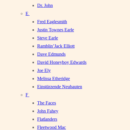
Dr. John
E
Fred Eaglesmith
Justin Townes Earle
Steve Earle
Ramblin’Jack Elliott
Dave Edmunds
David Honeyboy Edwards
Joe Ely
Melissa Etheridge
Einstürzende Neubauten
F
The Faces
John Fahey
Flatlanders
Fleetwood Mac