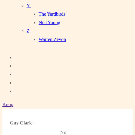
Y
The Yardbirds
Neil Young
Z
Warren Zevon
Knop
Guy Clark
No