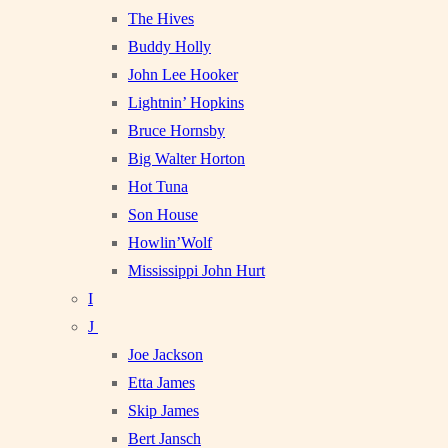
The Hives
Buddy Holly
John Lee Hooker
Lightnin’ Hopkins
Bruce Hornsby
Big Walter Horton
Hot Tuna
Son House
Howlin’Wolf
Mississippi John Hurt
I
J
Joe Jackson
Etta James
Skip James
Bert Jansch