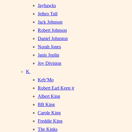
Jayhawks
Jethro Tull
Jack Johnson
Robert Johnson
Daniel Johnston
Norah Jones
Janis Joplin
Joy Division
K
Keb’Mo
Robert Earl Keen jr
Albert King
BB King
Carole King
Freddie King
The Kinks