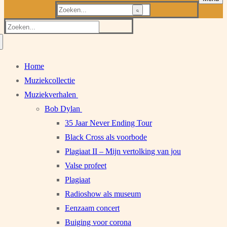
Zoeken
naar:
Zoeken
naar:
Home
Muziekcollectie
Muziekverhalen
Bob Dylan
35 Jaar Never Ending Tour
Black Cross als voorbode
Plagiaat II – Mijn vertolking van jou
Valse profeet
Plagiaat
Radioshow als museum
Eenzaam concert
Buiging voor corona