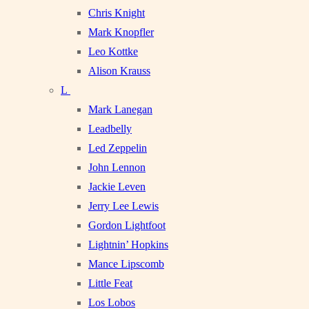
Chris Knight
Mark Knopfler
Leo Kottke
Alison Krauss
L
Mark Lanegan
Leadbelly
Led Zeppelin
John Lennon
Jackie Leven
Jerry Lee Lewis
Gordon Lightfoot
Lightnin’ Hopkins
Mance Lipscomb
Little Feat
Los Lobos