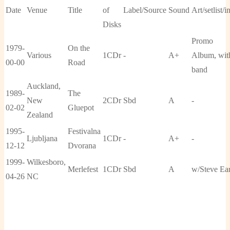
Date
Venue
Title
of
Label/Source
Sound
Art/setlist/i
Disks
Promo
1979-
On the
Various
1CDr
-
A+
Album, wit
00-00
Road
band
Auckland,
1989-
The
New
2CDr
Sbd
A
-
02-02
Gluepot
Zealand
1995-
Festivalna
Ljubljana
1CDr
-
A+
-
12-12
Dvorana
1999-
Wilkesboro,
Merlefest
1CDr
Sbd
A
w/Steve Ear
04-26
NC