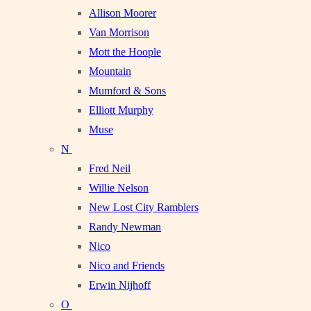
Allison Moorer
Van Morrison
Mott the Hoople
Mountain
Mumford & Sons
Elliott Murphy
Muse
N
Fred Neil
Willie Nelson
New Lost City Ramblers
Randy Newman
Nico
Nico and Friends
Erwin Nijhoff
O