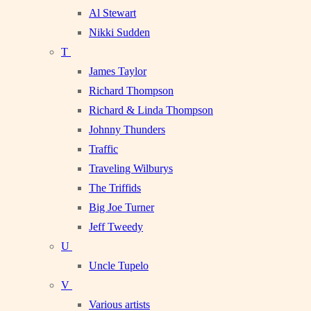
Al Stewart
Nikki Sudden
T
James Taylor
Richard Thompson
Richard & Linda Thompson
Johnny Thunders
Traffic
Traveling Wilburys
The Triffids
Big Joe Turner
Jeff Tweedy
U
Uncle Tupelo
V
Various artists