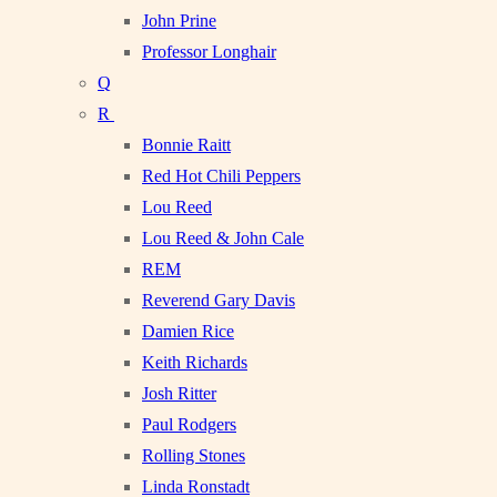
John Prine
Professor Longhair
Q
R
Bonnie Raitt
Red Hot Chili Peppers
Lou Reed
Lou Reed & John Cale
REM
Reverend Gary Davis
Damien Rice
Keith Richards
Josh Ritter
Paul Rodgers
Rolling Stones
Linda Ronstadt