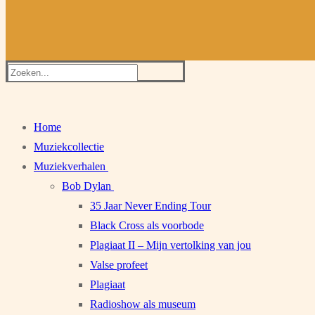
Zoeken
naar:
Home
Muziekcollectie
Muziekverhalen
Bob Dylan
35 Jaar Never Ending Tour
Black Cross als voorbode
Plagiaat II – Mijn vertolking van jou
Valse profeet
Plagiaat
Radioshow als museum