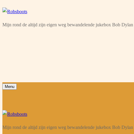
Ga
Menu
Sluiten
naar
Mijn rond de altijd zijn eigen weg bewandelende jukebox Bob Dylan 
de
inhoud
Menu
Mijn rond de altijd zijn eigen weg bewandelende jukebox Bob Dylan 