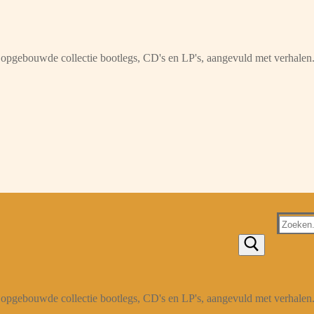
opgebouwde collectie bootlegs, CD's en LP's, aangevuld met verhalen
Zoeken
naar:
opgebouwde collectie bootlegs, CD's en LP's, aangevuld met verhalen