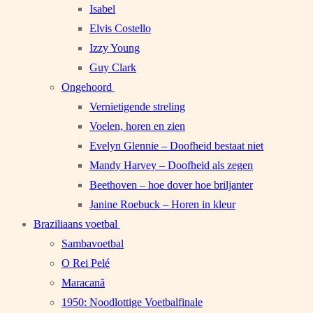
Isabel
Elvis Costello
Izzy Young
Guy Clark
Ongehoord
Vernietigende streling
Voelen, horen en zien
Evelyn Glennie – Doofheid bestaat niet
Mandy Harvey – Doofheid als zegen
Beethoven – hoe dover hoe briljanter
Janine Roebuck – Horen in kleur
Braziliaans voetbal
Sambavoetbal
O Rei Pelé
Maracanã
1950: Noodlottige Voetbalfinale