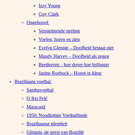
Izzy Young
Guy Clark
Ongehoord
Vernietigende streling
Voelen, horen en zien
Evelyn Glennie – Doofheid bestaat niet
Mandy Harvey – Doofheid als zegen
Beethoven – hoe dover hoe briljanter
Janine Roebuck – Horen in kleur
Braziliaans voetbal
Sambavoetbal
O Rei Pelé
Maracanã
1950: Noodlottige Voetbalfinale
Braziliaanse identiteit
Ghiggia, de geest van Brazilië