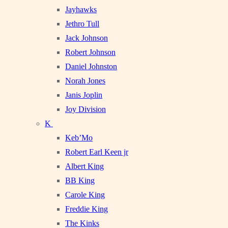
Jayhawks
Jethro Tull
Jack Johnson
Robert Johnson
Daniel Johnston
Norah Jones
Janis Joplin
Joy Division
K
Keb’Mo
Robert Earl Keen jr
Albert King
BB King
Carole King
Freddie King
The Kinks