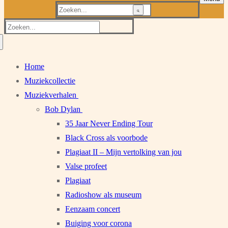
Zoeken
naar:
Zoeken
naar:
Home
Muziekcollectie
Muziekverhalen
Bob Dylan
35 Jaar Never Ending Tour
Black Cross als voorbode
Plagiaat II – Mijn vertolking van jou
Valse profeet
Plagiaat
Radioshow als museum
Eenzaam concert
Buiging voor corona