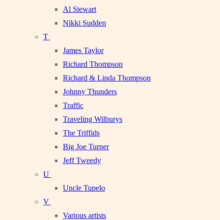
Al Stewart
Nikki Sudden
T
James Taylor
Richard Thompson
Richard & Linda Thompson
Johnny Thunders
Traffic
Traveling Wilburys
The Triffids
Big Joe Turner
Jeff Tweedy
U
Uncle Tupelo
V
Various artists