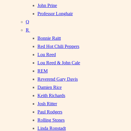
John Prine
Professor Longhair
Q
R
Bonnie Raitt
Red Hot Chili Peppers
Lou Reed
Lou Reed & John Cale
REM
Reverend Gary Davis
Damien Rice
Keith Richards
Josh Ritter
Paul Rodgers
Rolling Stones
Linda Ronstadt