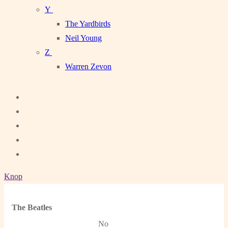
Y
The Yardbirds
Neil Young
Z
Warren Zevon
Knop
The Beatles
No