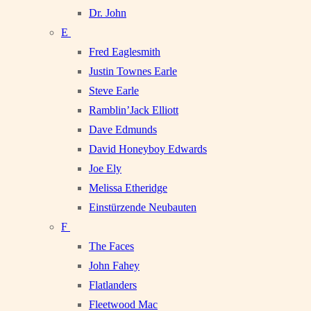
Dr. John
E
Fred Eaglesmith
Justin Townes Earle
Steve Earle
Ramblin’Jack Elliott
Dave Edmunds
David Honeyboy Edwards
Joe Ely
Melissa Etheridge
Einstürzende Neubauten
F
The Faces
John Fahey
Flatlanders
Fleetwood Mac