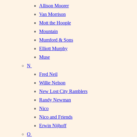
Allison Moorer
Van Morrison
Mott the Hoople
Mountain
Mumford & Sons
Elliott Murphy
Muse
N
Fred Neil
Willie Nelson
New Lost City Ramblers
Randy Newman
Nico
Nico and Friends
Erwin Nijhoff
O