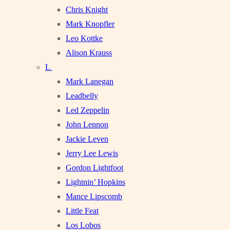
Chris Knight
Mark Knopfler
Leo Kottke
Alison Krauss
L
Mark Lanegan
Leadbelly
Led Zeppelin
John Lennon
Jackie Leven
Jerry Lee Lewis
Gordon Lightfoot
Lightnin’ Hopkins
Mance Lipscomb
Little Feat
Los Lobos