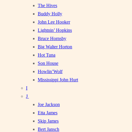
The Hives
Buddy Holly
John Lee Hooker
Lightnin’ Hopkins
Bruce Hornsby
Big Walter Horton
Hot Tuna
Son House
Howlin’Wolf
Mississippi John Hurt
I
J
Joe Jackson
Etta James
Skip James
Bert Jansch