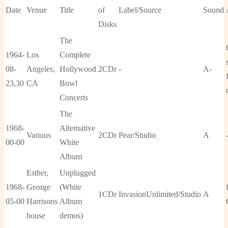
Date
Venue
Title
of
Label/Source
Sound
Disks
The
1964-
Los
Complete
08-
Angeles,
Hollywood
2CDr
-
A-
23,30
CA
Bowl
Concerts
The
1968-
Alternative
Various
2CDr
Pear/Studio
A
00-00
White
Album
Esther,
Unplugged
1968-
George
(White
1CDr
InvasionUnlimited/Studio
A
05-00
Harrisons
Album
house
demos)