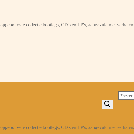
opgebouwde collectie bootlegs, CD's en LP's, aangevuld met verhalen
Zoeken
naar:
opgebouwde collectie bootlegs, CD's en LP's, aangevuld met verhalen