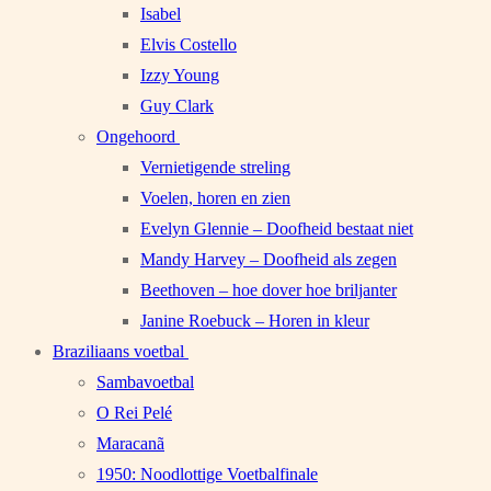
Isabel
Elvis Costello
Izzy Young
Guy Clark
Ongehoord
Vernietigende streling
Voelen, horen en zien
Evelyn Glennie – Doofheid bestaat niet
Mandy Harvey – Doofheid als zegen
Beethoven – hoe dover hoe briljanter
Janine Roebuck – Horen in kleur
Braziliaans voetbal
Sambavoetbal
O Rei Pelé
Maracanã
1950: Noodlottige Voetbalfinale