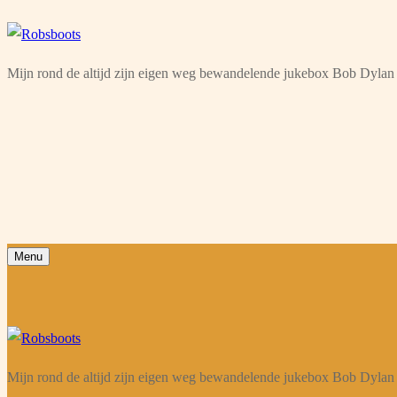
Ga
Menu
Sluiten
naar
Mijn rond de altijd zijn eigen weg bewandelende jukebox Bob Dylan 
de
inhoud
Menu
Mijn rond de altijd zijn eigen weg bewandelende jukebox Bob Dylan 