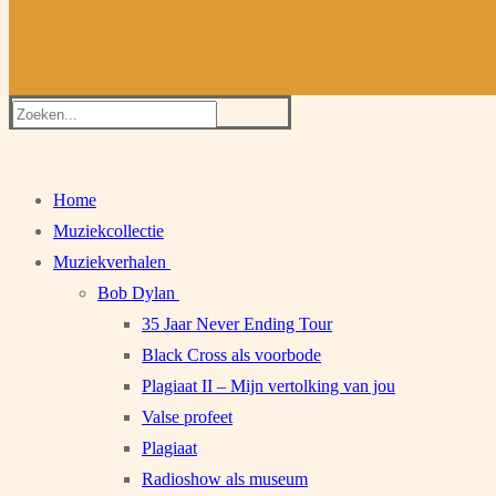
Zoeken
naar:
Home
Muziekcollectie
Muziekverhalen
Bob Dylan
35 Jaar Never Ending Tour
Black Cross als voorbode
Plagiaat II – Mijn vertolking van jou
Valse profeet
Plagiaat
Radioshow als museum