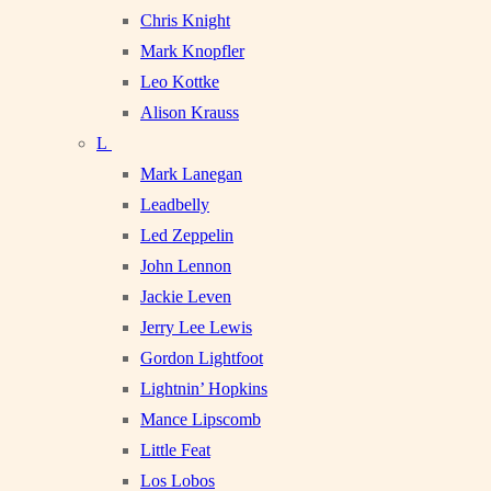
Chris Knight
Mark Knopfler
Leo Kottke
Alison Krauss
L
Mark Lanegan
Leadbelly
Led Zeppelin
John Lennon
Jackie Leven
Jerry Lee Lewis
Gordon Lightfoot
Lightnin’ Hopkins
Mance Lipscomb
Little Feat
Los Lobos