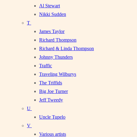
Al Stewart
Nikki Sudden
T
James Taylor
Richard Thompson
Richard & Linda Thompson
Johnny Thunders
Traffic
Traveling Wilburys
The Triffids
Big Joe Turner
Jeff Tweedy
U
Uncle Tupelo
V
Various artists