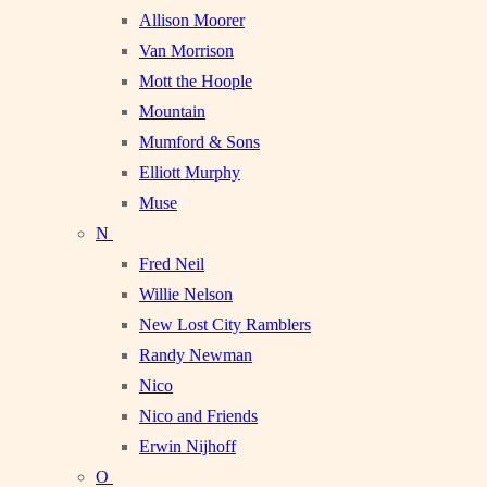
Allison Moorer
Van Morrison
Mott the Hoople
Mountain
Mumford & Sons
Elliott Murphy
Muse
N
Fred Neil
Willie Nelson
New Lost City Ramblers
Randy Newman
Nico
Nico and Friends
Erwin Nijhoff
O