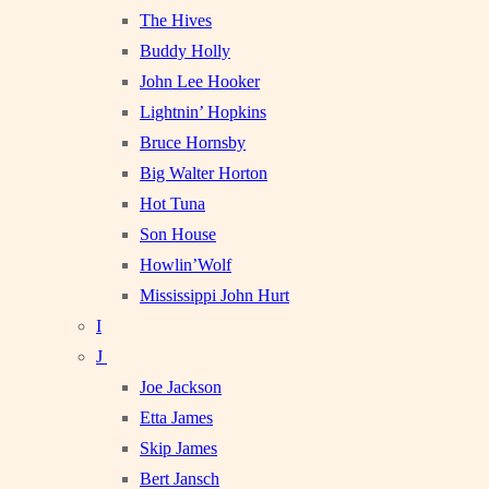
The Hives
Buddy Holly
John Lee Hooker
Lightnin’ Hopkins
Bruce Hornsby
Big Walter Horton
Hot Tuna
Son House
Howlin’Wolf
Mississippi John Hurt
I
J
Joe Jackson
Etta James
Skip James
Bert Jansch