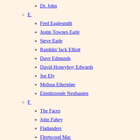
Dr. John
E
Fred Eaglesmith
Justin Townes Earle
Steve Earle
Ramblin’Jack Elliott
Dave Edmunds
David Honeyboy Edwards
Joe Ely
Melissa Etheridge
Einstürzende Neubauten
F
The Faces
John Fahey
Flatlanders
Fleetwood Mac