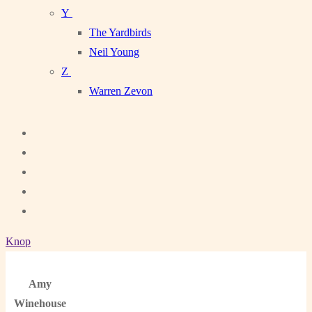
Y
The Yardbirds
Neil Young
Z
Warren Zevon
Knop
Amy
Winehouse