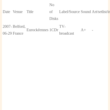
No
Date
Venue
Title
of
Label/Source
Sound
Art/setlist/i
Disks
2007-
Belford,
TV-
Eurockéennes
1CDr
A+
-
06-29
France
broadcast