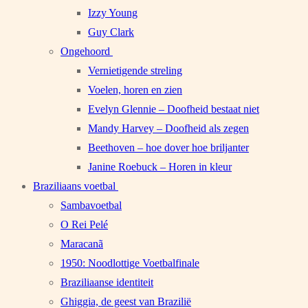
Izzy Young
Guy Clark
Ongehoord
Vernietigende streling
Voelen, horen en zien
Evelyn Glennie – Doofheid bestaat niet
Mandy Harvey – Doofheid als zegen
Beethoven – hoe dover hoe briljanter
Janine Roebuck – Horen in kleur
Braziliaans voetbal
Sambavoetbal
O Rei Pelé
Maracanã
1950: Noodlottige Voetbalfinale
Braziliaanse identiteit
Ghiggia, de geest van Brazilië