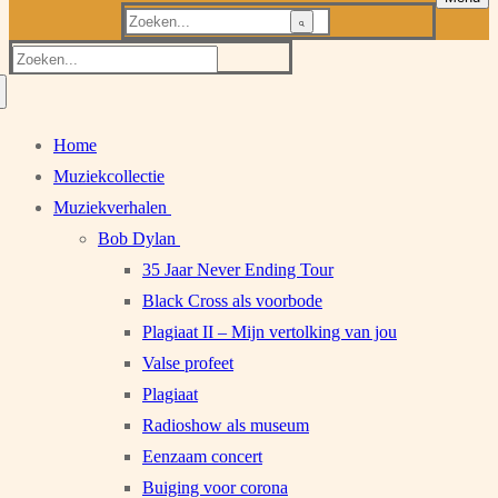
Zoeken
naar:
Zoeken
naar:
Home
Muziekcollectie
Muziekverhalen
Bob Dylan
35 Jaar Never Ending Tour
Black Cross als voorbode
Plagiaat II – Mijn vertolking van jou
Valse profeet
Plagiaat
Radioshow als museum
Eenzaam concert
Buiging voor corona