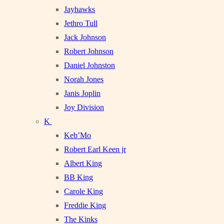
Jayhawks
Jethro Tull
Jack Johnson
Robert Johnson
Daniel Johnston
Norah Jones
Janis Joplin
Joy Division
K
Keb’Mo
Robert Earl Keen jr
Albert King
BB King
Carole King
Freddie King
The Kinks