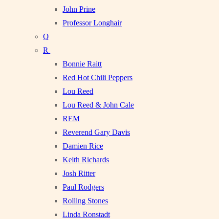
John Prine
Professor Longhair
Q
R
Bonnie Raitt
Red Hot Chili Peppers
Lou Reed
Lou Reed & John Cale
REM
Reverend Gary Davis
Damien Rice
Keith Richards
Josh Ritter
Paul Rodgers
Rolling Stones
Linda Ronstadt