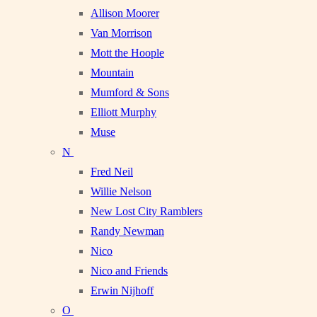
Allison Moorer
Van Morrison
Mott the Hoople
Mountain
Mumford & Sons
Elliott Murphy
Muse
N
Fred Neil
Willie Nelson
New Lost City Ramblers
Randy Newman
Nico
Nico and Friends
Erwin Nijhoff
O