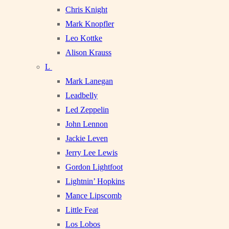
Chris Knight
Mark Knopfler
Leo Kottke
Alison Krauss
L
Mark Lanegan
Leadbelly
Led Zeppelin
John Lennon
Jackie Leven
Jerry Lee Lewis
Gordon Lightfoot
Lightnin’ Hopkins
Mance Lipscomb
Little Feat
Los Lobos