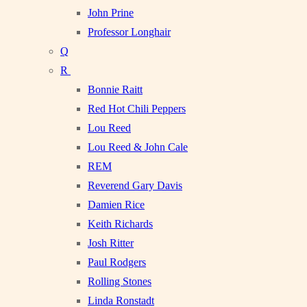
John Prine
Professor Longhair
Q
R
Bonnie Raitt
Red Hot Chili Peppers
Lou Reed
Lou Reed & John Cale
REM
Reverend Gary Davis
Damien Rice
Keith Richards
Josh Ritter
Paul Rodgers
Rolling Stones
Linda Ronstadt