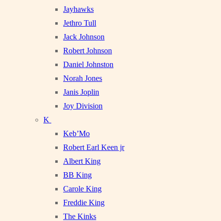
Jayhawks
Jethro Tull
Jack Johnson
Robert Johnson
Daniel Johnston
Norah Jones
Janis Joplin
Joy Division
K
Keb’Mo
Robert Earl Keen jr
Albert King
BB King
Carole King
Freddie King
The Kinks