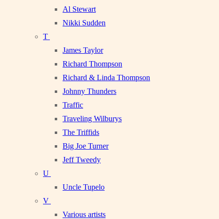
Al Stewart
Nikki Sudden
T
James Taylor
Richard Thompson
Richard & Linda Thompson
Johnny Thunders
Traffic
Traveling Wilburys
The Triffids
Big Joe Turner
Jeff Tweedy
U
Uncle Tupelo
V
Various artists