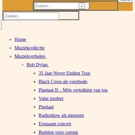
Zoeken
naar:
Zoeken
naar:
Home
Muziekcollectie
Muziekverhalen
Bob Dylan
35 Jaar Never Ending Tour
Black Cross als voorbode
Plagiaat II – Mijn vertolking van jou
Valse profeet
Plagiaat
Radioshow als museum
Eenzaam concert
Buiging voor corona