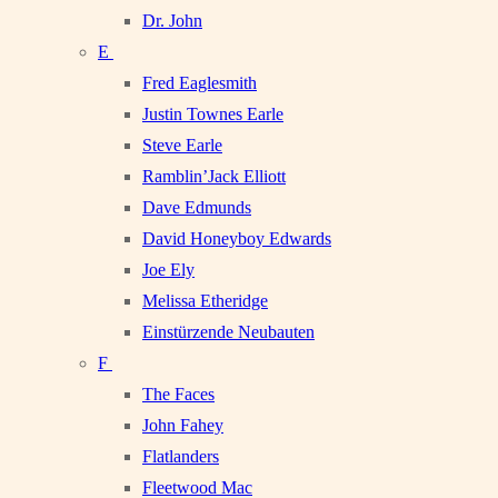
Dr. John
E
Fred Eaglesmith
Justin Townes Earle
Steve Earle
Ramblin’Jack Elliott
Dave Edmunds
David Honeyboy Edwards
Joe Ely
Melissa Etheridge
Einstürzende Neubauten
F
The Faces
John Fahey
Flatlanders
Fleetwood Mac