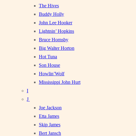
The Hives
Buddy Holly
John Lee Hooker
Lightnin’ Hopkins
Bruce Hornsby
Big Walter Horton
Hot Tuna
Son House
Howlin’Wolf
Mississippi John Hurt
I
J
Joe Jackson
Etta James
Skip James
Bert Jansch