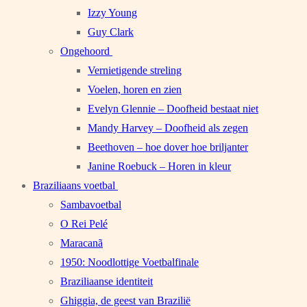
Izzy Young
Guy Clark
Ongehoord
Vernietigende streling
Voelen, horen en zien
Evelyn Glennie – Doofheid bestaat niet
Mandy Harvey – Doofheid als zegen
Beethoven – hoe dover hoe briljanter
Janine Roebuck – Horen in kleur
Braziliaans voetbal
Sambavoetbal
O Rei Pelé
Maracanã
1950: Noodlottige Voetbalfinale
Braziliaanse identiteit
Ghiggia, de geest van Brazilië