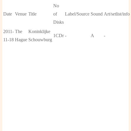
No
Date
Venue
Title
of
Label/Source
Sound
Art/setlist/info
Disks
2011-
The
Koninklijke
1CDr
-
A
-
11-18
Hague
Schouwburg