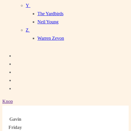
Y
The Yardbirds
Neil Young
Z
Warren Zevon
Knop
Gavin
Friday