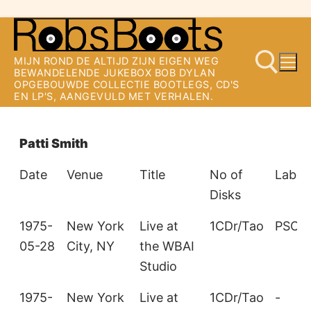
Ga
naar
MIJN ROND DE ALTIJD ZIJN EIGEN WEG
de
BEWANDELENDE JUKEBOX BOB DYLAN
OPGEBOUWDE COLLECTIE BOOTLEGS, CD'S
inhoud
EN LP'S, AANGEVULD MET VERHALEN.
Zoeken naar:
Patti Smith
Date
Venue
Title
No of
Label
Disks
1975-
New York
Live at
1CDr/Tao
PSCD
05-28
City, NY
the WBAI
Studio
1975-
New York
Live at
1CDr/Tao
-