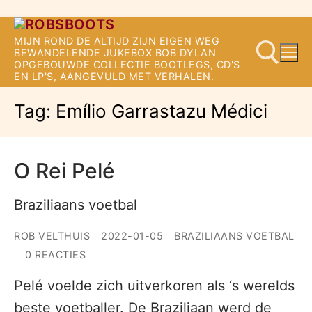
Ga
MIJN ROND DE ALTIJD ZIJN EIGEN WEG
naar
BEWANDELENDE JUKEBOX BOB DYLAN
OPGEBOUWDE COLLECTIE BOOTLEGS, CD'S
de
EN LP'S, AANGEVULD MET VERHALEN.
inhoud
Tag:
Emílio Garrastazu Médici
Zoeken naar:
O Rei Pelé
Braziliaans voetbal
ROB VELTHUIS
2022-01-05
BRAZILIAANS VOETBAL
0 REACTIES
Pelé voelde zich uitverkoren als ‘s werelds
beste voetballer. De Braziliaan werd de