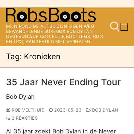
Ga
naar
MIJN ROND DE ALTIJD ZIJN EIGEN WEG
de
BEWANDELENDE JUKEBOX BOB DYLAN
OPGEBOUWDE COLLECTIE BOOTLEGS, CD'S
inhoud
EN LP'S, AANGEVULD MET VERHALEN.
Tag:
Kronieken
Zoeken naar:
35 Jaar Never Ending Tour
Bob Dylan
ROB VELTHUIS
2023-05-23
BOB DYLAN
2 REACTIES
Al 35 jaar zoekt Bob Dylan in de Never