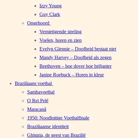
Izzy Young
Guy Clark
Ongehoord
Vernietigende streling
Voelen, horen en zien
Evelyn Glennie – Doofheid bestaat niet
Mandy Harvey – Doofheid als zegen
Beethoven – hoe dover hoe briljanter
Janine Roebuck – Horen in kleur
Braziliaans voetbal
Sambavoetbal
O Rei Pelé
Maracanã
1950: Noodlottige Voetbalfinale
Braziliaanse identiteit
Ghiggia, de geest van Brazilië