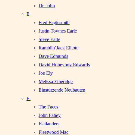
Dr. John
E
Fred Eaglesmith
Justin Townes Earle
Steve Earle
Ramblin’Jack Elliott
Dave Edmunds
David Honeyboy Edwards
Joe Ely
Melissa Etheridge
Einstürzende Neubauten
F
The Faces
John Fahey
Flatlanders
Fleetwood Mac