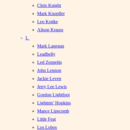
Chris Knight
Mark Knopfler
Leo Kottke
Alison Krauss
L
Mark Lanegan
Leadbelly
Led Zeppelin
John Lennon
Jackie Leven
Jerry Lee Lewis
Gordon Lightfoot
Lightnin’ Hopkins
Mance Lipscomb
Little Feat
Los Lobos