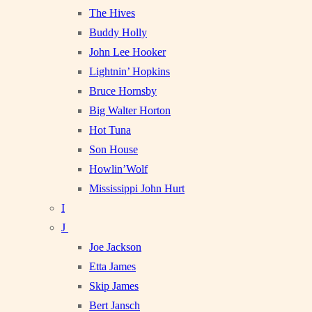
The Hives
Buddy Holly
John Lee Hooker
Lightnin’ Hopkins
Bruce Hornsby
Big Walter Horton
Hot Tuna
Son House
Howlin’Wolf
Mississippi John Hurt
I
J
Joe Jackson
Etta James
Skip James
Bert Jansch