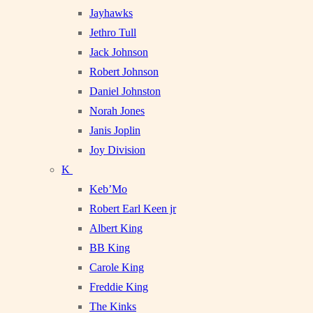
Jayhawks
Jethro Tull
Jack Johnson
Robert Johnson
Daniel Johnston
Norah Jones
Janis Joplin
Joy Division
K
Keb’Mo
Robert Earl Keen jr
Albert King
BB King
Carole King
Freddie King
The Kinks