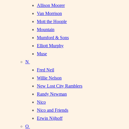
Allison Moorer
Van Morrison
Mott the Hoople
Mountain
Mumford & Sons
Elliott Murphy
Muse
N
Fred Neil
Willie Nelson
New Lost City Ramblers
Randy Newman
Nico
Nico and Friends
Erwin Nijhoff
O