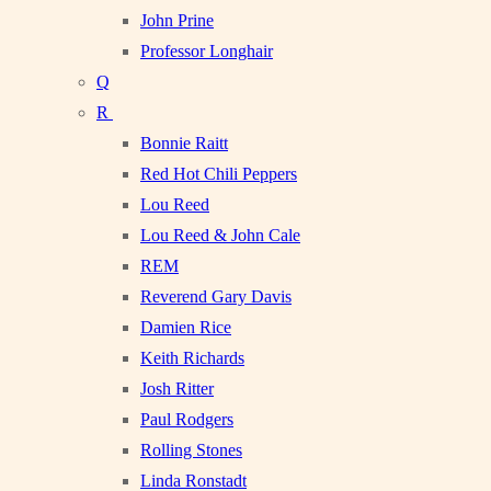
John Prine
Professor Longhair
Q
R
Bonnie Raitt
Red Hot Chili Peppers
Lou Reed
Lou Reed & John Cale
REM
Reverend Gary Davis
Damien Rice
Keith Richards
Josh Ritter
Paul Rodgers
Rolling Stones
Linda Ronstadt