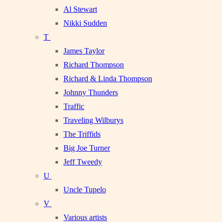
Al Stewart
Nikki Sudden
T
James Taylor
Richard Thompson
Richard & Linda Thompson
Johnny Thunders
Traffic
Traveling Wilburys
The Triffids
Big Joe Turner
Jeff Tweedy
U
Uncle Tupelo
V
Various artists