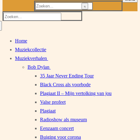
Zoeken
naar:
Zoeken
naar:
Home
Muziekcollectie
Muziekverhalen
Bob Dylan
35 Jaar Never Ending Tour
Black Cross als voorbode
Plagiaat II – Mijn vertolking van jou
Valse profeet
Plagiaat
Radioshow als museum
Eenzaam concert
Buiging voor corona