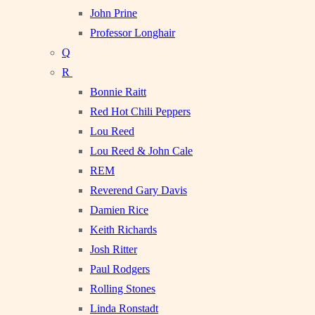
John Prine
Professor Longhair
Q
R
Bonnie Raitt
Red Hot Chili Peppers
Lou Reed
Lou Reed & John Cale
REM
Reverend Gary Davis
Damien Rice
Keith Richards
Josh Ritter
Paul Rodgers
Rolling Stones
Linda Ronstadt