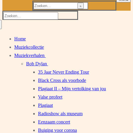
Zoeken
naar:
Zoeken
naar:
Home
Muziekcollectie
Muziekverhalen
Bob Dylan
35 Jaar Never Ending Tour
Black Cross als voorbode
Plagiaat II – Mijn vertolking van jou
Valse profeet
Plagiaat
Radioshow als museum
Eenzaam concert
Buiging voor corona