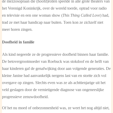
de mezzosopraan die (hoofd)rollen speelde in alle grote theaters van
het Verenigd Koninkrijk, over de wereld toerde, optrad voor radio
en televisie en een one woman show (
This Thing Called Love
) had,
trad ze met haar handicap naar buiten. Toen kon ze zichzelf niet
meer horen zingen.
Doofheid in familie
Als kind negeerde ze de progressieve doofheid binnen haar familie.
De betovergrootmoeder van Roebuck was stokdoof en de helft van
haar kinderen gaf de genafwijking door aan volgende generaties. De
kleine Janine had aanvankelijk nergens last van en stortte zich vol
overgave op zingen. Slechts even was ze als achttienjarige uit het
veld geslagen door de vernietigende diagnose van ongeneeslijke
progressieve zenuwdoofheid.
Of het nu moed of onbezonnenheid was, ze weet het nog altijd niet,