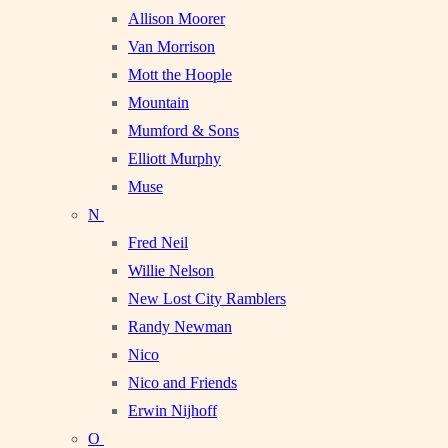
Allison Moorer
Van Morrison
Mott the Hoople
Mountain
Mumford & Sons
Elliott Murphy
Muse
N
Fred Neil
Willie Nelson
New Lost City Ramblers
Randy Newman
Nico
Nico and Friends
Erwin Nijhoff
O