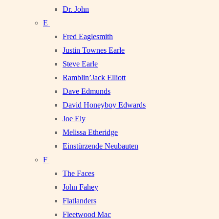
Dr. John
E
Fred Eaglesmith
Justin Townes Earle
Steve Earle
Ramblin’Jack Elliott
Dave Edmunds
David Honeyboy Edwards
Joe Ely
Melissa Etheridge
Einstürzende Neubauten
F
The Faces
John Fahey
Flatlanders
Fleetwood Mac