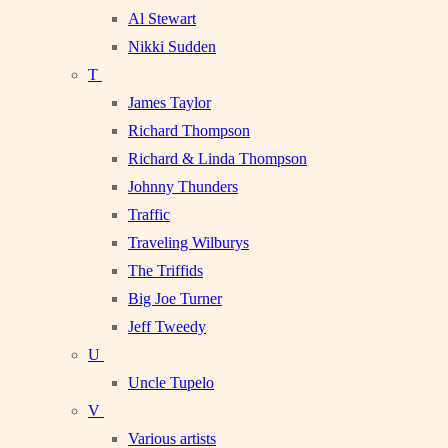
Al Stewart
Nikki Sudden
T
James Taylor
Richard Thompson
Richard & Linda Thompson
Johnny Thunders
Traffic
Traveling Wilburys
The Triffids
Big Joe Turner
Jeff Tweedy
U
Uncle Tupelo
V
Various artists