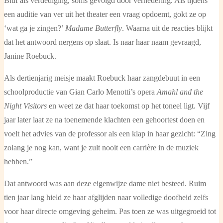
Bluf als verdediging, soms gevolgd door vernedering. Als tijdens
een auditie van ver uit het theater een vraag opdoemt, gokt ze op
‘wat ga je zingen?’
Madame Butterfly
. Waarna uit de reacties blijkt
dat het antwoord nergens op slaat. Is naar haar naam gevraagd,
Janine Roebuck.
Als dertienjarig meisje maakt Roebuck haar zangdebuut in een
schoolproductie van Gian Carlo Menotti’s opera
Amahl and the
Night Visitors
en weet ze dat haar toekomst op het toneel ligt. Vijf
jaar later laat ze na toenemende klachten een gehoortest doen en
voelt het advies van de professor als een klap in haar gezicht: “Zing
zolang je nog kan, want je zult nooit een carrière in de muziek
hebben.”
Dat antwoord was aan deze eigenwijze dame niet besteed. Ruim
tien jaar lang hield ze haar afglijden naar volledige doofheid zelfs
voor haar directe omgeving geheim. Pas toen ze was uitgegroeid tot