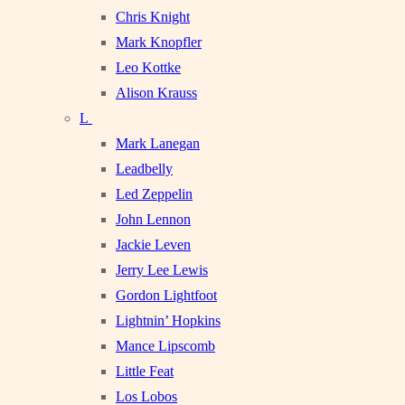
Chris Knight
Mark Knopfler
Leo Kottke
Alison Krauss
L
Mark Lanegan
Leadbelly
Led Zeppelin
John Lennon
Jackie Leven
Jerry Lee Lewis
Gordon Lightfoot
Lightnin’ Hopkins
Mance Lipscomb
Little Feat
Los Lobos