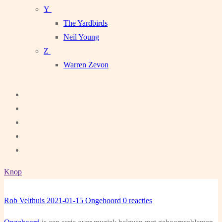
Y
The Yardbirds
Neil Young
Z
Warren Zevon
Knop
Rob Velthuis
2021-01-15
Ongehoord
0 reacties