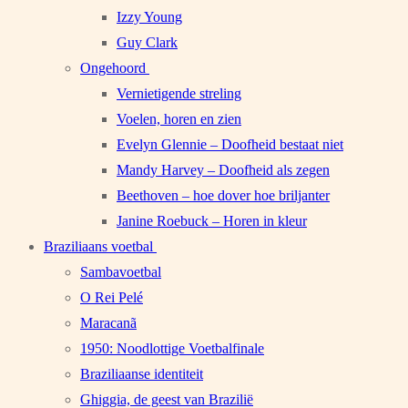
Izzy Young
Guy Clark
Ongehoord
Vernietigende streling
Voelen, horen en zien
Evelyn Glennie – Doofheid bestaat niet
Mandy Harvey – Doofheid als zegen
Beethoven – hoe dover hoe briljanter
Janine Roebuck – Horen in kleur
Braziliaans voetbal
Sambavoetbal
O Rei Pelé
Maracanã
1950: Noodlottige Voetbalfinale
Braziliaanse identiteit
Ghiggia, de geest van Brazilië