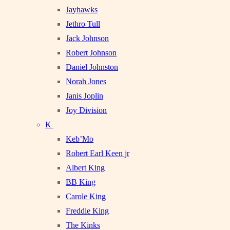
Jayhawks
Jethro Tull
Jack Johnson
Robert Johnson
Daniel Johnston
Norah Jones
Janis Joplin
Joy Division
K
Keb’Mo
Robert Earl Keen jr
Albert King
BB King
Carole King
Freddie King
The Kinks