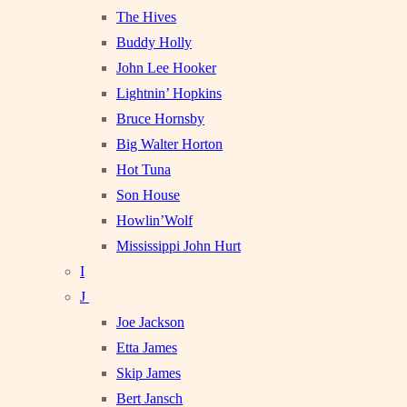
The Hives
Buddy Holly
John Lee Hooker
Lightnin’ Hopkins
Bruce Hornsby
Big Walter Horton
Hot Tuna
Son House
Howlin’Wolf
Mississippi John Hurt
I
J
Joe Jackson
Etta James
Skip James
Bert Jansch