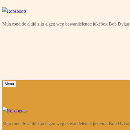
Ga
Menu
Sluiten
naar
Mijn rond de altijd zijn eigen weg bewandelende jukebox Bob Dylan 
de
inhoud
Menu
Mijn rond de altijd zijn eigen weg bewandelende jukebox Bob Dylan 