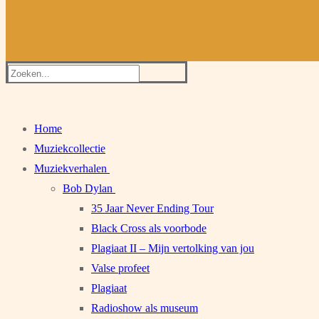
Zoeken
naar:
Home
Muziekcollectie
Muziekverhalen
Bob Dylan
35 Jaar Never Ending Tour
Black Cross als voorbode
Plagiaat II – Mijn vertolking van jou
Valse profeet
Plagiaat
Radioshow als museum