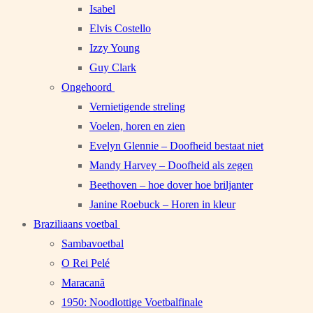
Isabel
Elvis Costello
Izzy Young
Guy Clark
Ongehoord
Vernietigende streling
Voelen, horen en zien
Evelyn Glennie – Doofheid bestaat niet
Mandy Harvey – Doofheid als zegen
Beethoven – hoe dover hoe briljanter
Janine Roebuck – Horen in kleur
Braziliaans voetbal
Sambavoetbal
O Rei Pelé
Maracanã
1950: Noodlottige Voetbalfinale