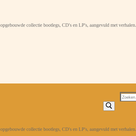
opgebouwde collectie bootlegs, CD's en LP's, aangevuld met verhalen
Zoeken
naar:
opgebouwde collectie bootlegs, CD's en LP's, aangevuld met verhalen