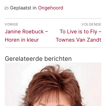
Geplaatst in
Ongehoord
Bericht
VORIGE
VOLGENDE
Vorig
Volgend
Janine Roebuck –
To Live is to Fly –
navigatie
bericht:
bericht:
Horen in kleur
Townes Van Zandt
Gerelateerde berichten