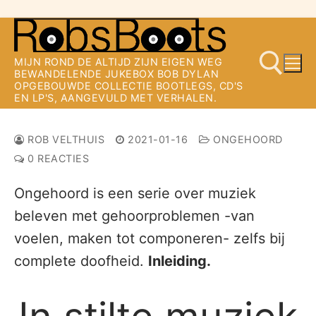
Ga
naar
MIJN ROND DE ALTIJD ZIJN EIGEN WEG
de
BEWANDELENDE JUKEBOX BOB DYLAN
OPGEBOUWDE COLLECTIE BOOTLEGS, CD'S
inhoud
EN LP'S, AANGEVULD MET VERHALEN.
Zoeken naar:
ROB VELTHUIS
2021-01-16
ONGEHOORD
0 REACTIES
Ongehoord is een serie over muziek
beleven met gehoorproblemen -van
voelen, maken tot componeren- zelfs bij
complete doofheid.
Inleiding.