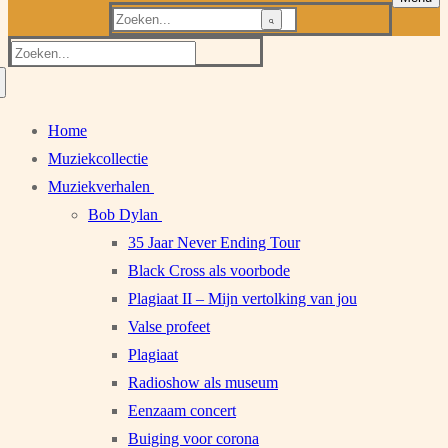
Zoeken
naar:
Zoeken
naar:
Home
Muziekcollectie
Muziekverhalen
Bob Dylan
35 Jaar Never Ending Tour
Black Cross als voorbode
Plagiaat II – Mijn vertolking van jou
Valse profeet
Plagiaat
Radioshow als museum
Eenzaam concert
Buiging voor corona