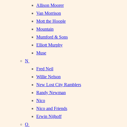
Allison Moorer
Van Morrison
Mott the Hoople
Mountain
Mumford & Sons
Elliott Murphy
Muse
N
Fred Neil
Willie Nelson
New Lost City Ramblers
Randy Newman
Nico
Nico and Friends
Erwin Nijhoff
O