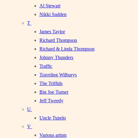
Al Stewart
Nikki Sudden
T
James Taylor
Richard Thompson
Richard & Linda Thompson
Johnny Thunders
Traffic
Traveling Wilburys
The Triffids
Big Joe Turner
Jeff Tweedy
U
Uncle Tupelo
V
Various artists