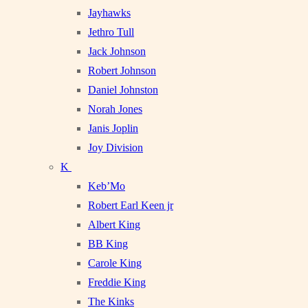
Jayhawks
Jethro Tull
Jack Johnson
Robert Johnson
Daniel Johnston
Norah Jones
Janis Joplin
Joy Division
K
Keb’Mo
Robert Earl Keen jr
Albert King
BB King
Carole King
Freddie King
The Kinks