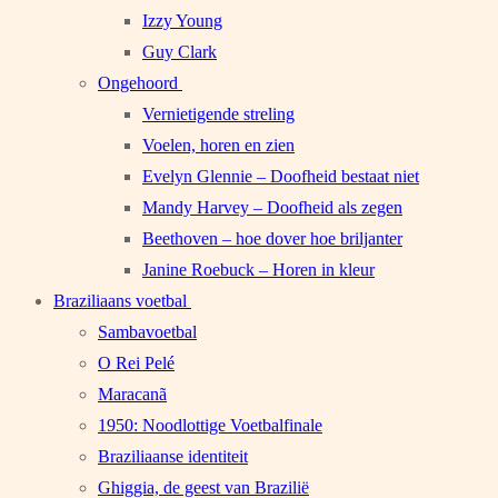
Izzy Young
Guy Clark
Ongehoord
Vernietigende streling
Voelen, horen en zien
Evelyn Glennie – Doofheid bestaat niet
Mandy Harvey – Doofheid als zegen
Beethoven – hoe dover hoe briljanter
Janine Roebuck – Horen in kleur
Braziliaans voetbal
Sambavoetbal
O Rei Pelé
Maracanã
1950: Noodlottige Voetbalfinale
Braziliaanse identiteit
Ghiggia, de geest van Brazilië