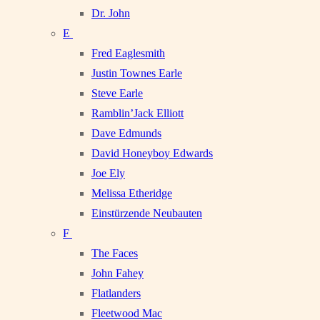
Dr. John
E
Fred Eaglesmith
Justin Townes Earle
Steve Earle
Ramblin’Jack Elliott
Dave Edmunds
David Honeyboy Edwards
Joe Ely
Melissa Etheridge
Einstürzende Neubauten
F
The Faces
John Fahey
Flatlanders
Fleetwood Mac