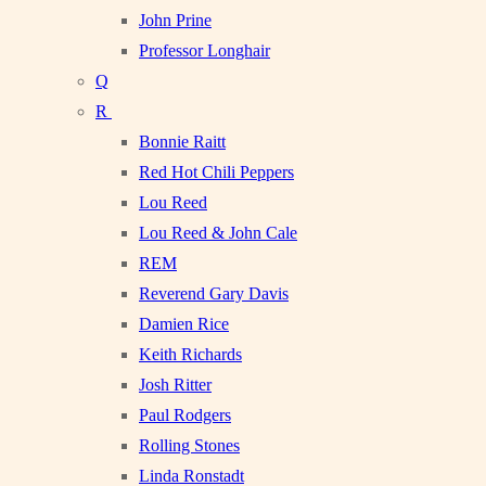
John Prine
Professor Longhair
Q
R
Bonnie Raitt
Red Hot Chili Peppers
Lou Reed
Lou Reed & John Cale
REM
Reverend Gary Davis
Damien Rice
Keith Richards
Josh Ritter
Paul Rodgers
Rolling Stones
Linda Ronstadt