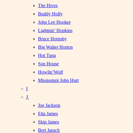
The Hives
Buddy Holly
John Lee Hooker
Lightnin’ Hopkins
Bruce Hornsby
Big Walter Horton
Hot Tuna
Son House
Howlin’Wolf
Mississippi John Hurt
I
J
Joe Jackson
Etta James
Skip James
Bert Jansch