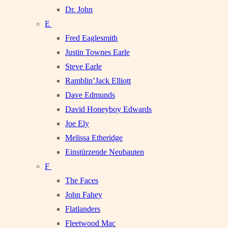
Dr. John
E
Fred Eaglesmith
Justin Townes Earle
Steve Earle
Ramblin’Jack Elliott
Dave Edmunds
David Honeyboy Edwards
Joe Ely
Melissa Etheridge
Einstürzende Neubauten
F
The Faces
John Fahey
Flatlanders
Fleetwood Mac