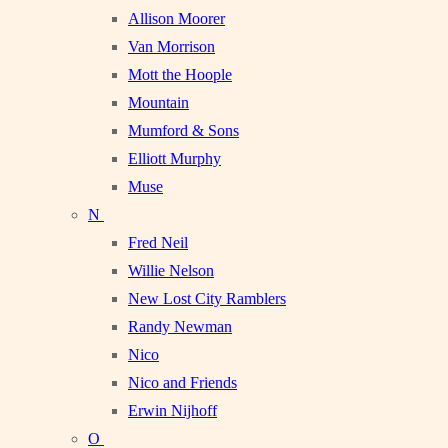
Allison Moorer
Van Morrison
Mott the Hoople
Mountain
Mumford & Sons
Elliott Murphy
Muse
N
Fred Neil
Willie Nelson
New Lost City Ramblers
Randy Newman
Nico
Nico and Friends
Erwin Nijhoff
O