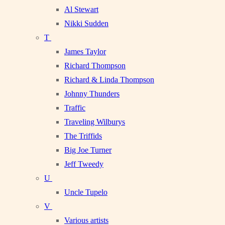
Al Stewart
Nikki Sudden
T
James Taylor
Richard Thompson
Richard & Linda Thompson
Johnny Thunders
Traffic
Traveling Wilburys
The Triffids
Big Joe Turner
Jeff Tweedy
U
Uncle Tupelo
V
Various artists