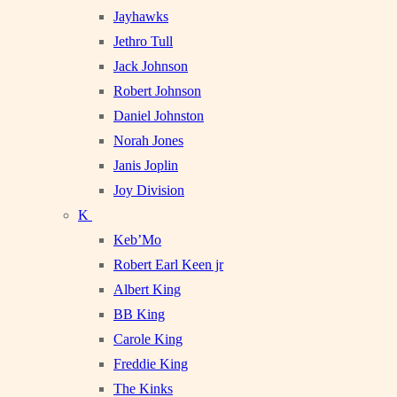
Jayhawks
Jethro Tull
Jack Johnson
Robert Johnson
Daniel Johnston
Norah Jones
Janis Joplin
Joy Division
K
Keb’Mo
Robert Earl Keen jr
Albert King
BB King
Carole King
Freddie King
The Kinks