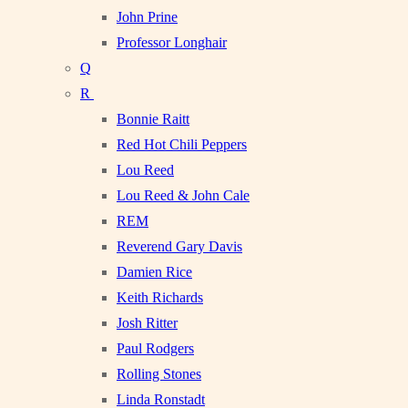
John Prine
Professor Longhair
Q
R
Bonnie Raitt
Red Hot Chili Peppers
Lou Reed
Lou Reed & John Cale
REM
Reverend Gary Davis
Damien Rice
Keith Richards
Josh Ritter
Paul Rodgers
Rolling Stones
Linda Ronstadt