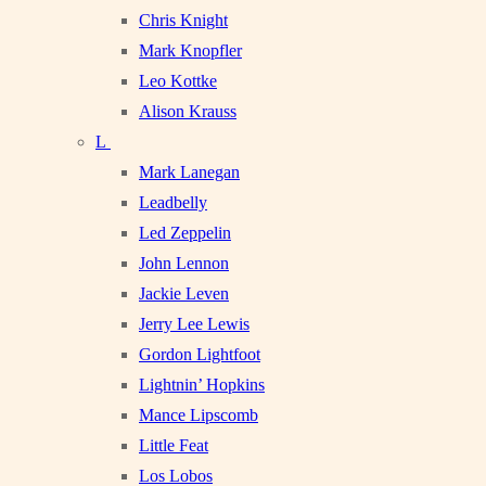
Chris Knight
Mark Knopfler
Leo Kottke
Alison Krauss
L
Mark Lanegan
Leadbelly
Led Zeppelin
John Lennon
Jackie Leven
Jerry Lee Lewis
Gordon Lightfoot
Lightnin’ Hopkins
Mance Lipscomb
Little Feat
Los Lobos