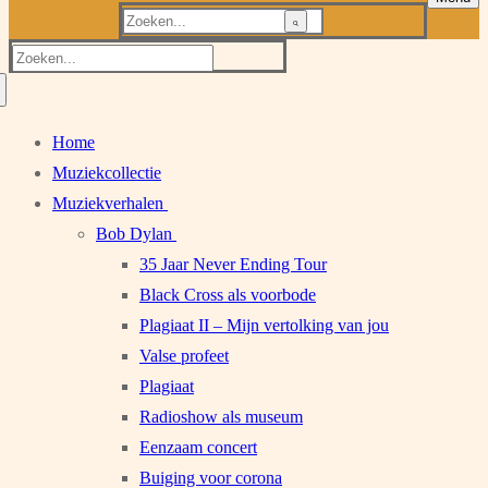
Zoeken
naar:
Zoeken
naar:
Home
Muziekcollectie
Muziekverhalen
Bob Dylan
35 Jaar Never Ending Tour
Black Cross als voorbode
Plagiaat II – Mijn vertolking van jou
Valse profeet
Plagiaat
Radioshow als museum
Eenzaam concert
Buiging voor corona