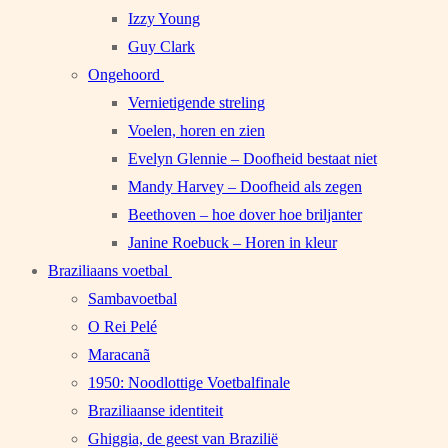
Izzy Young
Guy Clark
Ongehoord
Vernietigende streling
Voelen, horen en zien
Evelyn Glennie – Doofheid bestaat niet
Mandy Harvey – Doofheid als zegen
Beethoven – hoe dover hoe briljanter
Janine Roebuck – Horen in kleur
Braziliaans voetbal
Sambavoetbal
O Rei Pelé
Maracanã
1950: Noodlottige Voetbalfinale
Braziliaanse identiteit
Ghiggia, de geest van Brazilië