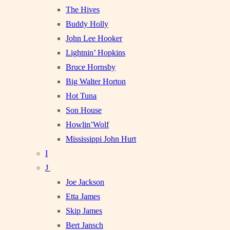
The Hives
Buddy Holly
John Lee Hooker
Lightnin’ Hopkins
Bruce Hornsby
Big Walter Horton
Hot Tuna
Son House
Howlin’Wolf
Mississippi John Hurt
I
J
Joe Jackson
Etta James
Skip James
Bert Jansch