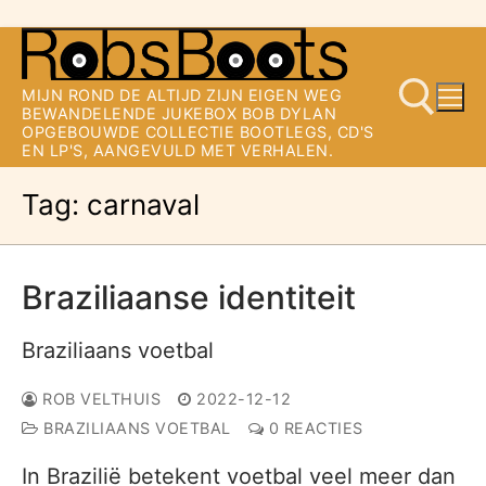
Ga
naar
MIJN ROND DE ALTIJD ZIJN EIGEN WEG
de
BEWANDELENDE JUKEBOX BOB DYLAN
OPGEBOUWDE COLLECTIE BOOTLEGS, CD'S
inhoud
EN LP'S, AANGEVULD MET VERHALEN.
Tag:
carnaval
Zoeken naar:
Braziliaanse identiteit
Braziliaans voetbal
ROB VELTHUIS
2022-12-12
BRAZILIAANS VOETBAL
0 REACTIES
In Brazilië betekent voetbal veel meer dan