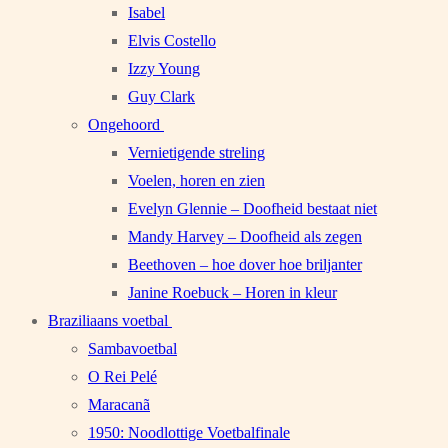
Isabel
Elvis Costello
Izzy Young
Guy Clark
Ongehoord
Vernietigende streling
Voelen, horen en zien
Evelyn Glennie – Doofheid bestaat niet
Mandy Harvey – Doofheid als zegen
Beethoven – hoe dover hoe briljanter
Janine Roebuck – Horen in kleur
Braziliaans voetbal
Sambavoetbal
O Rei Pelé
Maracanã
1950: Noodlottige Voetbalfinale