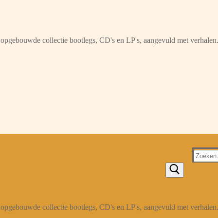
opgebouwde collectie bootlegs, CD's en LP's, aangevuld met verhalen
Zoeken
naar:
opgebouwde collectie bootlegs, CD's en LP's, aangevuld met verhalen