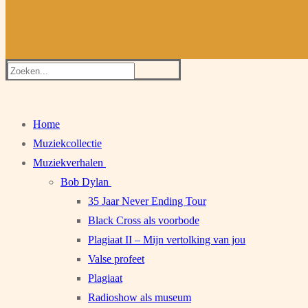
Zoeken
naar:
Home
Muziekcollectie
Muziekverhalen
Bob Dylan
35 Jaar Never Ending Tour
Black Cross als voorbode
Plagiaat II – Mijn vertolking van jou
Valse profeet
Plagiaat
Radioshow als museum