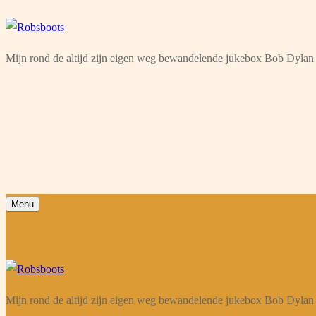
Ga
Menu
Sluiten
naar
Mijn rond de altijd zijn eigen weg bewandelende jukebox Bob Dylan 
de
inhoud
Menu
Mijn rond de altijd zijn eigen weg bewandelende jukebox Bob Dylan 