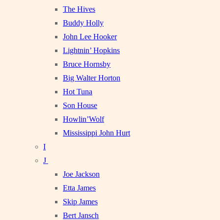
The Hives
Buddy Holly
John Lee Hooker
Lightnin’ Hopkins
Bruce Hornsby
Big Walter Horton
Hot Tuna
Son House
Howlin’Wolf
Mississippi John Hurt
I
J
Joe Jackson
Etta James
Skip James
Bert Jansch