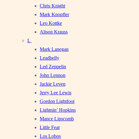
Chris Knight
Mark Knopfler
Leo Kottke
Alison Krauss
L
Mark Lanegan
Leadbelly
Led Zeppelin
John Lennon
Jackie Leven
Jerry Lee Lewis
Gordon Lightfoot
Lightnin’ Hopkins
Mance Lipscomb
Little Feat
Los Lobos