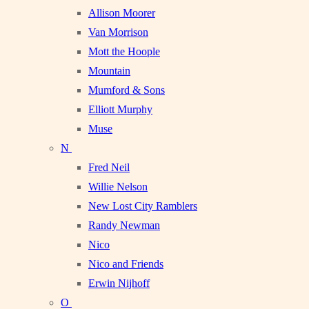
Allison Moorer
Van Morrison
Mott the Hoople
Mountain
Mumford & Sons
Elliott Murphy
Muse
N
Fred Neil
Willie Nelson
New Lost City Ramblers
Randy Newman
Nico
Nico and Friends
Erwin Nijhoff
O