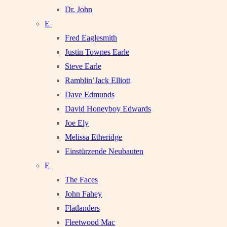
Dr. John
E
Fred Eaglesmith
Justin Townes Earle
Steve Earle
Ramblin’Jack Elliott
Dave Edmunds
David Honeyboy Edwards
Joe Ely
Melissa Etheridge
Einstürzende Neubauten
F
The Faces
John Fahey
Flatlanders
Fleetwood Mac