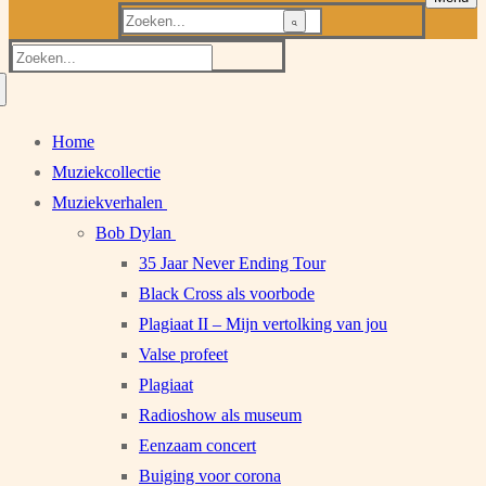
Zoeken
naar:
Zoeken
naar:
Home
Muziekcollectie
Muziekverhalen
Bob Dylan
35 Jaar Never Ending Tour
Black Cross als voorbode
Plagiaat II – Mijn vertolking van jou
Valse profeet
Plagiaat
Radioshow als museum
Eenzaam concert
Buiging voor corona