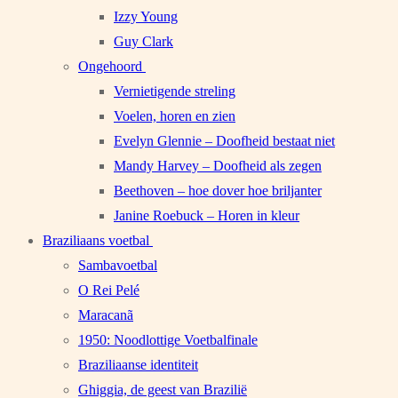
Izzy Young
Guy Clark
Ongehoord
Vernietigende streling
Voelen, horen en zien
Evelyn Glennie – Doofheid bestaat niet
Mandy Harvey – Doofheid als zegen
Beethoven – hoe dover hoe briljanter
Janine Roebuck – Horen in kleur
Braziliaans voetbal
Sambavoetbal
O Rei Pelé
Maracanã
1950: Noodlottige Voetbalfinale
Braziliaanse identiteit
Ghiggia, de geest van Brazilië