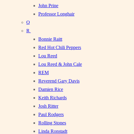
John Prine
Professor Longhair
Q
R
Bonnie Raitt
Red Hot Chili Peppers
Lou Reed
Lou Reed & John Cale
REM
Reverend Gary Davis
Damien Rice
Keith Richards
Josh Ritter
Paul Rodgers
Rolling Stones
Linda Ronstadt