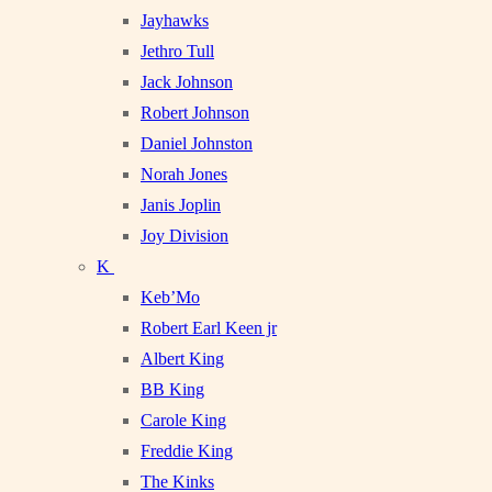
Jayhawks
Jethro Tull
Jack Johnson
Robert Johnson
Daniel Johnston
Norah Jones
Janis Joplin
Joy Division
K
Keb’Mo
Robert Earl Keen jr
Albert King
BB King
Carole King
Freddie King
The Kinks