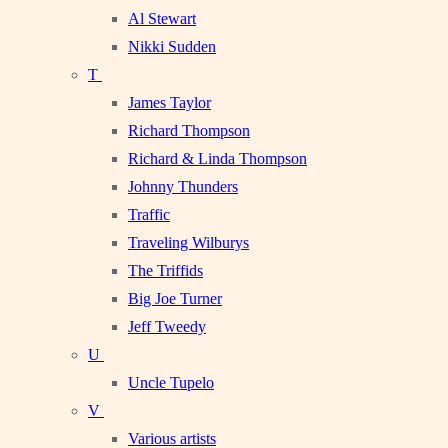
Al Stewart
Nikki Sudden
T
James Taylor
Richard Thompson
Richard & Linda Thompson
Johnny Thunders
Traffic
Traveling Wilburys
The Triffids
Big Joe Turner
Jeff Tweedy
U
Uncle Tupelo
V
Various artists