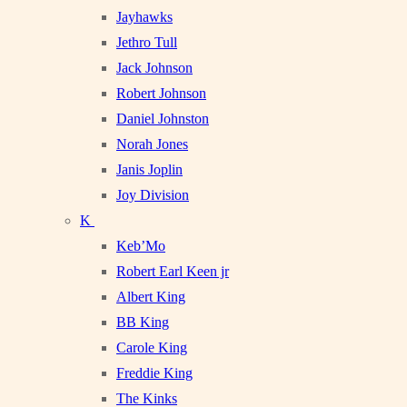
Jayhawks
Jethro Tull
Jack Johnson
Robert Johnson
Daniel Johnston
Norah Jones
Janis Joplin
Joy Division
K
Keb’Mo
Robert Earl Keen jr
Albert King
BB King
Carole King
Freddie King
The Kinks