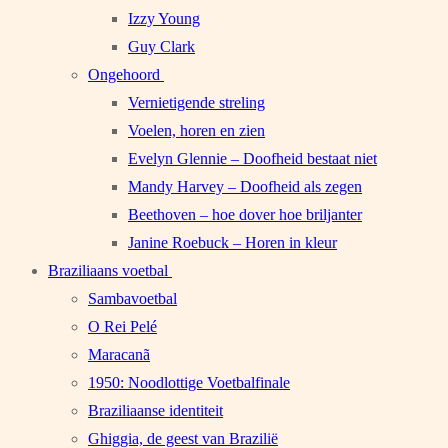
Izzy Young
Guy Clark
Ongehoord
Vernietigende streling
Voelen, horen en zien
Evelyn Glennie – Doofheid bestaat niet
Mandy Harvey – Doofheid als zegen
Beethoven – hoe dover hoe briljanter
Janine Roebuck – Horen in kleur
Braziliaans voetbal
Sambavoetbal
O Rei Pelé
Maracanã
1950: Noodlottige Voetbalfinale
Braziliaanse identiteit
Ghiggia, de geest van Brazilië