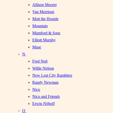
Allison Moorer
Van Morrison
Mott the Hoople
Mountain
Mumford & Sons
Elliott Murphy
Muse
N
Fred Neil
Willie Nelson
New Lost City Ramblers
Randy Newman
Nico
Nico and Friends
Erwin Nijhoff
O