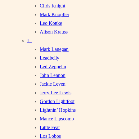
Chris Knight
Mark Knopfler
Leo Kottke
Alison Krauss
L
Mark Lanegan
Leadbelly
Led Zeppelin
John Lennon
Jackie Leven
Jerry Lee Lewis
Gordon Lightfoot
Lightnin’ Hopkins
Mance Lipscomb
Little Feat
Los Lobos