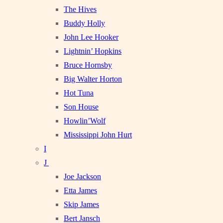
The Hives
Buddy Holly
John Lee Hooker
Lightnin’ Hopkins
Bruce Hornsby
Big Walter Horton
Hot Tuna
Son House
Howlin’Wolf
Mississippi John Hurt
I
J
Joe Jackson
Etta James
Skip James
Bert Jansch