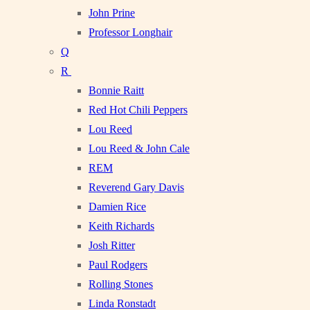
John Prine
Professor Longhair
Q
R
Bonnie Raitt
Red Hot Chili Peppers
Lou Reed
Lou Reed & John Cale
REM
Reverend Gary Davis
Damien Rice
Keith Richards
Josh Ritter
Paul Rodgers
Rolling Stones
Linda Ronstadt