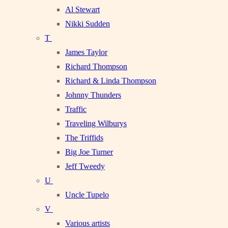
Al Stewart
Nikki Sudden
T
James Taylor
Richard Thompson
Richard & Linda Thompson
Johnny Thunders
Traffic
Traveling Wilburys
The Triffids
Big Joe Turner
Jeff Tweedy
U
Uncle Tupelo
V
Various artists