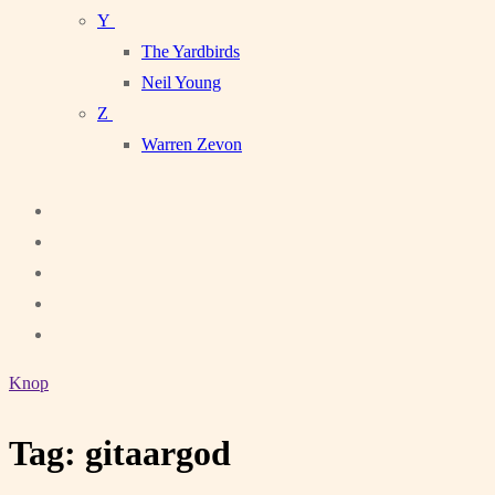
Y
The Yardbirds
Neil Young
Z
Warren Zevon
Knop
Tag:
gitaargod