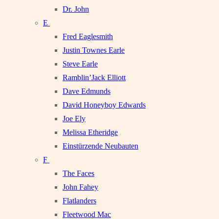
Dr. John
E
Fred Eaglesmith
Justin Townes Earle
Steve Earle
Ramblin’Jack Elliott
Dave Edmunds
David Honeyboy Edwards
Joe Ely
Melissa Etheridge
Einstürzende Neubauten
F
The Faces
John Fahey
Flatlanders
Fleetwood Mac