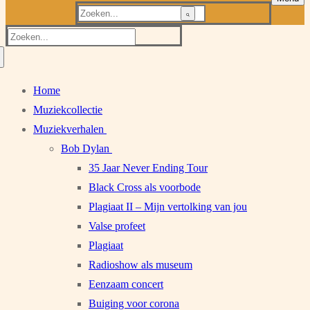
Zoeken
naar:
Zoeken
naar:
Home
Muziekcollectie
Muziekverhalen
Bob Dylan
35 Jaar Never Ending Tour
Black Cross als voorbode
Plagiaat II – Mijn vertolking van jou
Valse profeet
Plagiaat
Radioshow als museum
Eenzaam concert
Buiging voor corona