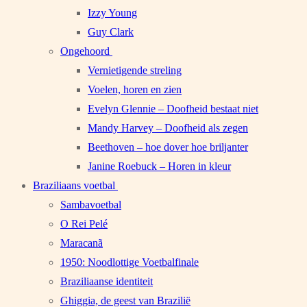
Izzy Young
Guy Clark
Ongehoord
Vernietigende streling
Voelen, horen en zien
Evelyn Glennie – Doofheid bestaat niet
Mandy Harvey – Doofheid als zegen
Beethoven – hoe dover hoe briljanter
Janine Roebuck – Horen in kleur
Braziliaans voetbal
Sambavoetbal
O Rei Pelé
Maracanã
1950: Noodlottige Voetbalfinale
Braziliaanse identiteit
Ghiggia, de geest van Brazilië