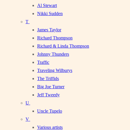
Al Stewart
Nikki Sudden
T
James Taylor
Richard Thompson
Richard & Linda Thompson
Johnny Thunders
Traffic
Traveling Wilburys
The Triffids
Big Joe Turner
Jeff Tweedy
U
Uncle Tupelo
V
Various artists