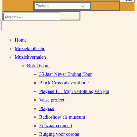
Zoeken
naar:
Zoeken
naar:
Home
Muziekcollectie
Muziekverhalen
Bob Dylan
35 Jaar Never Ending Tour
Black Cross als voorbode
Plagiaat II – Mijn vertolking van jou
Valse profeet
Plagiaat
Radioshow als museum
Eenzaam concert
Buiging voor corona