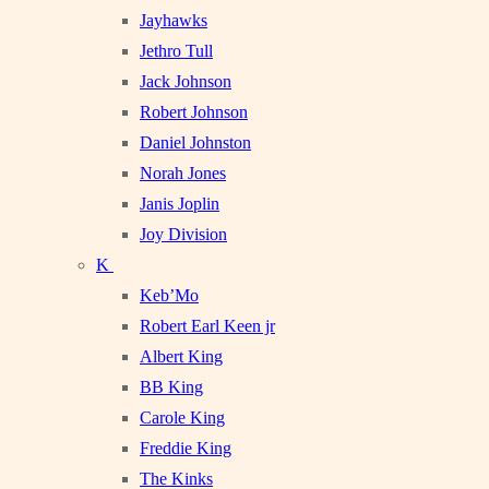
Jayhawks
Jethro Tull
Jack Johnson
Robert Johnson
Daniel Johnston
Norah Jones
Janis Joplin
Joy Division
K
Keb’Mo
Robert Earl Keen jr
Albert King
BB King
Carole King
Freddie King
The Kinks