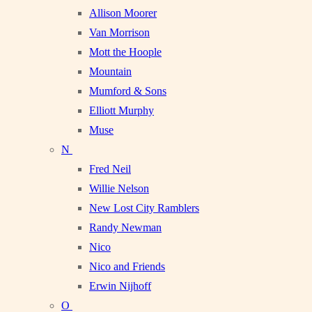
Allison Moorer
Van Morrison
Mott the Hoople
Mountain
Mumford & Sons
Elliott Murphy
Muse
N
Fred Neil
Willie Nelson
New Lost City Ramblers
Randy Newman
Nico
Nico and Friends
Erwin Nijhoff
O