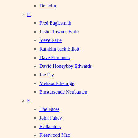
Dr. John
E
Fred Eaglesmith
Justin Townes Earle
Steve Earle
Ramblin’Jack Elliott
Dave Edmunds
David Honeyboy Edwards
Joe Ely
Melissa Etheridge
Einstürzende Neubauten
F
The Faces
John Fahey
Flatlanders
Fleetwood Mac