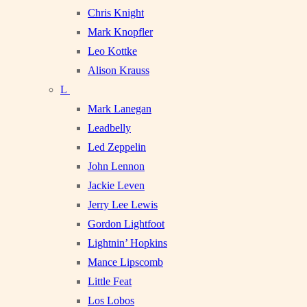
Chris Knight
Mark Knopfler
Leo Kottke
Alison Krauss
L
Mark Lanegan
Leadbelly
Led Zeppelin
John Lennon
Jackie Leven
Jerry Lee Lewis
Gordon Lightfoot
Lightnin’ Hopkins
Mance Lipscomb
Little Feat
Los Lobos