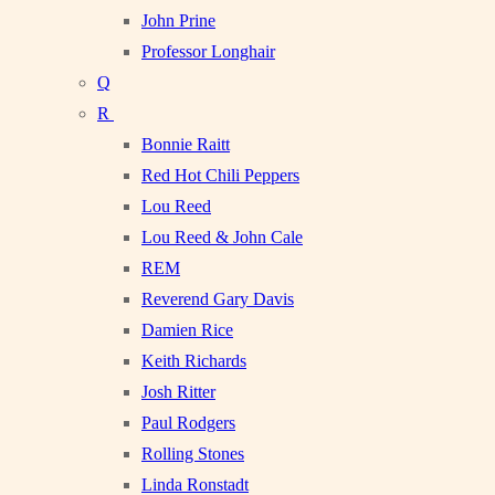
John Prine
Professor Longhair
Q
R
Bonnie Raitt
Red Hot Chili Peppers
Lou Reed
Lou Reed & John Cale
REM
Reverend Gary Davis
Damien Rice
Keith Richards
Josh Ritter
Paul Rodgers
Rolling Stones
Linda Ronstadt