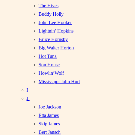
The Hives
Buddy Holly
John Lee Hooker
Lightnin’ Hopkins
Bruce Hornsby
Big Walter Horton
Hot Tuna
Son House
Howlin’Wolf
Mississippi John Hurt
I
J
Joe Jackson
Etta James
Skip James
Bert Jansch