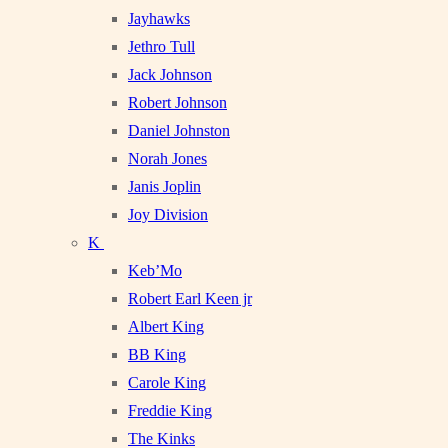
Jayhawks
Jethro Tull
Jack Johnson
Robert Johnson
Daniel Johnston
Norah Jones
Janis Joplin
Joy Division
K
Keb’Mo
Robert Earl Keen jr
Albert King
BB King
Carole King
Freddie King
The Kinks