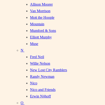
Allison Moorer
Van Morrison
Mott the Hoople
Mountain
Mumford & Sons
Elliott Murphy
Muse
N
Fred Neil
Willie Nelson
New Lost City Ramblers
Randy Newman
Nico
Nico and Friends
Erwin Nijhoff
O