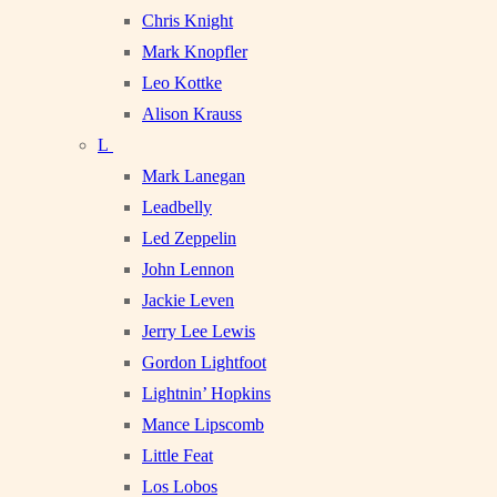
Chris Knight
Mark Knopfler
Leo Kottke
Alison Krauss
L
Mark Lanegan
Leadbelly
Led Zeppelin
John Lennon
Jackie Leven
Jerry Lee Lewis
Gordon Lightfoot
Lightnin’ Hopkins
Mance Lipscomb
Little Feat
Los Lobos