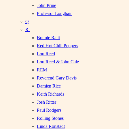
John Prine
Professor Longhair
Q
R
Bonnie Raitt
Red Hot Chili Peppers
Lou Reed
Lou Reed & John Cale
REM
Reverend Gary Davis
Damien Rice
Keith Richards
Josh Ritter
Paul Rodgers
Rolling Stones
Linda Ronstadt