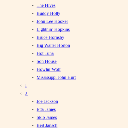
The Hives
Buddy Holly
John Lee Hooker
Lightnin’ Hopkins
Bruce Hornsby
Big Walter Horton
Hot Tuna
Son House
Howlin’Wolf
Mississippi John Hurt
I
J
Joe Jackson
Etta James
Skip James
Bert Jansch