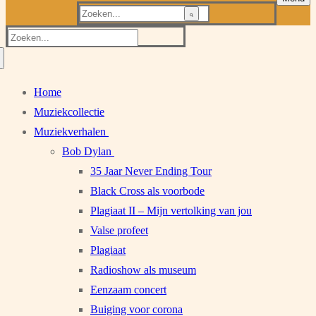
Zoeken
naar:
Zoeken
naar:
Home
Muziekcollectie
Muziekverhalen
Bob Dylan
35 Jaar Never Ending Tour
Black Cross als voorbode
Plagiaat II – Mijn vertolking van jou
Valse profeet
Plagiaat
Radioshow als museum
Eenzaam concert
Buiging voor corona