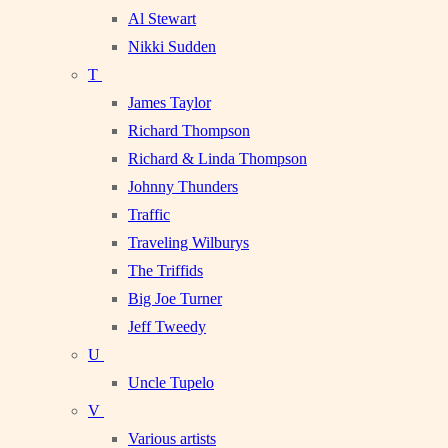
Al Stewart
Nikki Sudden
T
James Taylor
Richard Thompson
Richard & Linda Thompson
Johnny Thunders
Traffic
Traveling Wilburys
The Triffids
Big Joe Turner
Jeff Tweedy
U
Uncle Tupelo
V
Various artists