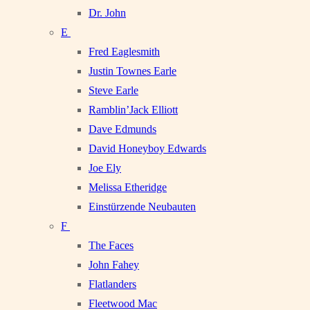
Dr. John
E
Fred Eaglesmith
Justin Townes Earle
Steve Earle
Ramblin’Jack Elliott
Dave Edmunds
David Honeyboy Edwards
Joe Ely
Melissa Etheridge
Einstürzende Neubauten
F
The Faces
John Fahey
Flatlanders
Fleetwood Mac