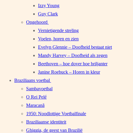
Izzy Young
Guy Clark
Ongehoord
Vernietigende streling
Voelen, horen en zien
Evelyn Glennie – Doofheid bestaat niet
Mandy Harvey – Doofheid als zegen
Beethoven – hoe dover hoe briljanter
Janine Roebuck – Horen in kleur
Braziliaans voetbal
Sambavoetbal
O Rei Pelé
Maracanã
1950: Noodlottige Voetbalfinale
Braziliaanse identiteit
Ghiggia, de geest van Brazilië