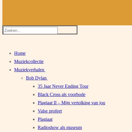
Zoeken
naar:
Home
Muziekcollectie
Muziekverhalen
Bob Dylan
35 Jaar Never Ending Tour
Black Cross als voorbode
Plagiaat II – Mijn vertolking van jou
Valse profeet
Plagiaat
Radioshow als museum