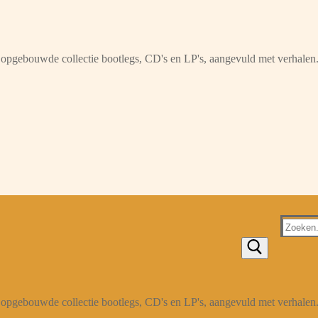
opgebouwde collectie bootlegs, CD's en LP's, aangevuld met verhalen
Zoeken
naar:
opgebouwde collectie bootlegs, CD's en LP's, aangevuld met verhalen