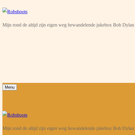
Ga
Menu
Sluiten
naar
Mijn rond de altijd zijn eigen weg bewandelende jukebox Bob Dylan 
de
inhoud
Menu
Mijn rond de altijd zijn eigen weg bewandelende jukebox Bob Dylan 