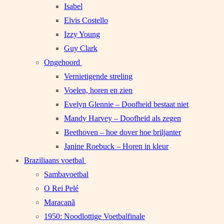
Isabel
Elvis Costello
Izzy Young
Guy Clark
Ongehoord
Vernietigende streling
Voelen, horen en zien
Evelyn Glennie – Doofheid bestaat niet
Mandy Harvey – Doofheid als zegen
Beethoven – hoe dover hoe briljanter
Janine Roebuck – Horen in kleur
Braziliaans voetbal
Sambavoetbal
O Rei Pelé
Maracanã
1950: Noodlottige Voetbalfinale