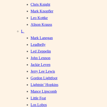
Chris Knight
Mark Knopfler
Leo Kottke
Alison Krauss
L
Mark Lanegan
Leadbelly
Led Zeppelin
John Lennon
Jackie Leven
Jerry Lee Lewis
Gordon Lightfoot
Lightnin’ Hopkins
Mance Lipscomb
Little Feat
Los Lobos