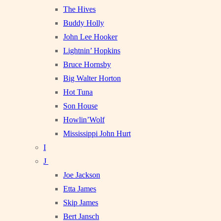
The Hives
Buddy Holly
John Lee Hooker
Lightnin’ Hopkins
Bruce Hornsby
Big Walter Horton
Hot Tuna
Son House
Howlin’Wolf
Mississippi John Hurt
I
J
Joe Jackson
Etta James
Skip James
Bert Jansch