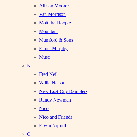
Allison Moorer
Van Morrison
Mott the Hoople
Mountain
Mumford & Sons
Elliott Murphy
Muse
N
Fred Neil
Willie Nelson
New Lost City Ramblers
Randy Newman
Nico
Nico and Friends
Erwin Nijhoff
O