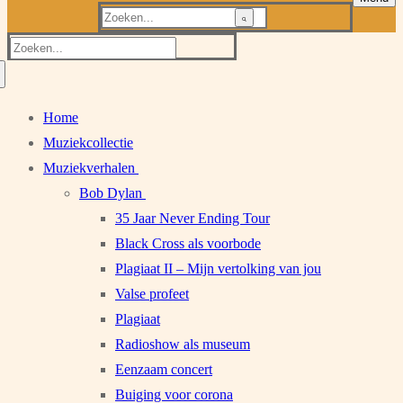
Zoeken
naar:
Zoeken
naar:
Home
Muziekcollectie
Muziekverhalen
Bob Dylan
35 Jaar Never Ending Tour
Black Cross als voorbode
Plagiaat II – Mijn vertolking van jou
Valse profeet
Plagiaat
Radioshow als museum
Eenzaam concert
Buiging voor corona