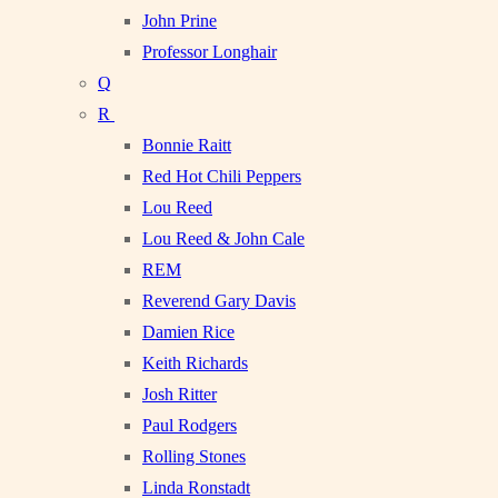
John Prine
Professor Longhair
Q
R
Bonnie Raitt
Red Hot Chili Peppers
Lou Reed
Lou Reed & John Cale
REM
Reverend Gary Davis
Damien Rice
Keith Richards
Josh Ritter
Paul Rodgers
Rolling Stones
Linda Ronstadt