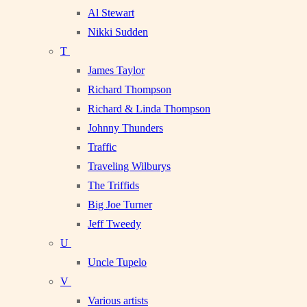
Al Stewart
Nikki Sudden
T
James Taylor
Richard Thompson
Richard & Linda Thompson
Johnny Thunders
Traffic
Traveling Wilburys
The Triffids
Big Joe Turner
Jeff Tweedy
U
Uncle Tupelo
V
Various artists