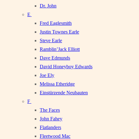
Dr. John
E
Fred Eaglesmith
Justin Townes Earle
Steve Earle
Ramblin’Jack Elliott
Dave Edmunds
David Honeyboy Edwards
Joe Ely
Melissa Etheridge
Einstürzende Neubauten
F
The Faces
John Fahey
Flatlanders
Fleetwood Mac