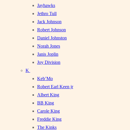
Jayhawks
Jethro Tull
Jack Johnson
Robert Johnson
Daniel Johnston
Norah Jones
Janis Joplin
Joy Division
K
Keb’Mo
Robert Earl Keen jr
Albert King
BB King
Carole King
Freddie King
The Kinks