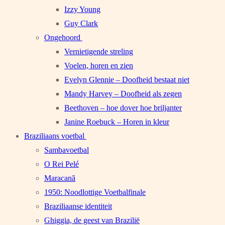
Izzy Young
Guy Clark
Ongehoord
Vernietigende streling
Voelen, horen en zien
Evelyn Glennie – Doofheid bestaat niet
Mandy Harvey – Doofheid als zegen
Beethoven – hoe dover hoe briljanter
Janine Roebuck – Horen in kleur
Braziliaans voetbal
Sambavoetbal
O Rei Pelé
Maracanã
1950: Noodlottige Voetbalfinale
Braziliaanse identiteit
Ghiggia, de geest van Brazilië