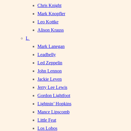
Chris Knight
Mark Knopfler
Leo Kottke
Alison Krauss
L
Mark Lanegan
Leadbelly
Led Zeppelin
John Lennon
Jackie Leven
Jerry Lee Lewis
Gordon Lightfoot
Lightnin’ Hopkins
Mance Lipscomb
Little Feat
Los Lobos