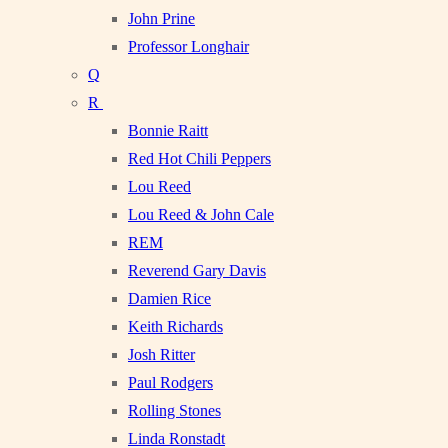
John Prine
Professor Longhair
Q
R
Bonnie Raitt
Red Hot Chili Peppers
Lou Reed
Lou Reed & John Cale
REM
Reverend Gary Davis
Damien Rice
Keith Richards
Josh Ritter
Paul Rodgers
Rolling Stones
Linda Ronstadt