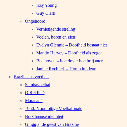
Izzy Young
Guy Clark
Ongehoord
Vernietigende streling
Voelen, horen en zien
Evelyn Glennie – Doofheid bestaat niet
Mandy Harvey – Doofheid als zegen
Beethoven – hoe dover hoe briljanter
Janine Roebuck – Horen in kleur
Braziliaans voetbal
Sambavoetbal
O Rei Pelé
Maracanã
1950: Noodlottige Voetbalfinale
Braziliaanse identiteit
Ghiggia, de geest van Brazilië