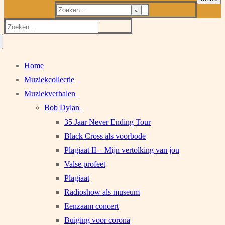
Zoeken
naar:
Zoeken
naar:
Home
Muziekcollectie
Muziekverhalen
Bob Dylan
35 Jaar Never Ending Tour
Black Cross als voorbode
Plagiaat II – Mijn vertolking van jou
Valse profeet
Plagiaat
Radioshow als museum
Eenzaam concert
Buiging voor corona