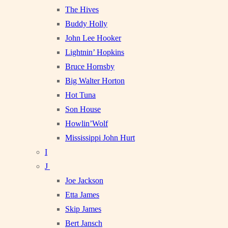
The Hives
Buddy Holly
John Lee Hooker
Lightnin’ Hopkins
Bruce Hornsby
Big Walter Horton
Hot Tuna
Son House
Howlin’Wolf
Mississippi John Hurt
I
J
Joe Jackson
Etta James
Skip James
Bert Jansch