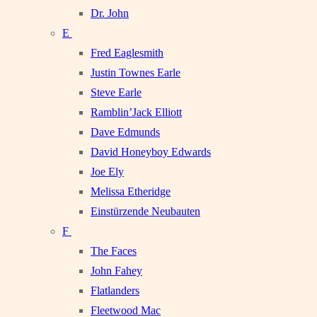
Dr. John
E
Fred Eaglesmith
Justin Townes Earle
Steve Earle
Ramblin’Jack Elliott
Dave Edmunds
David Honeyboy Edwards
Joe Ely
Melissa Etheridge
Einstürzende Neubauten
F
The Faces
John Fahey
Flatlanders
Fleetwood Mac