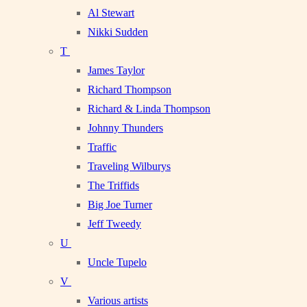
Al Stewart
Nikki Sudden
T
James Taylor
Richard Thompson
Richard & Linda Thompson
Johnny Thunders
Traffic
Traveling Wilburys
The Triffids
Big Joe Turner
Jeff Tweedy
U
Uncle Tupelo
V
Various artists