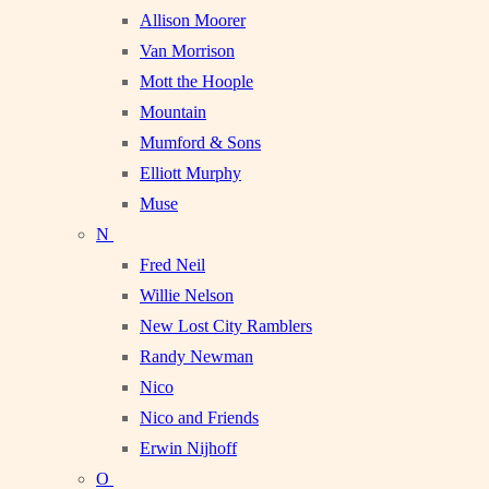
Allison Moorer
Van Morrison
Mott the Hoople
Mountain
Mumford & Sons
Elliott Murphy
Muse
N
Fred Neil
Willie Nelson
New Lost City Ramblers
Randy Newman
Nico
Nico and Friends
Erwin Nijhoff
O