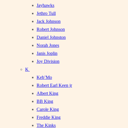
Jayhawks
Jethro Tull
Jack Johnson
Robert Johnson
Daniel Johnston
Norah Jones
Janis Joplin
Joy Division
K
Keb’Mo
Robert Earl Keen jr
Albert King
BB King
Carole King
Freddie King
The Kinks