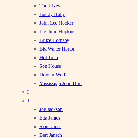
The Hives
Buddy Holly
John Lee Hooker
Lightnin’ Hopkins
Bruce Hornsby
Big Walter Horton
Hot Tuna
Son House
Howlin’Wolf
Mississippi John Hurt
I
J
Joe Jackson
Etta James
Skip James
Bert Jansch