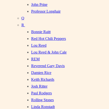
John Prine
Professor Longhair
Q
R
Bonnie Raitt
Red Hot Chili Peppers
Lou Reed
Lou Reed & John Cale
REM
Reverend Gary Davis
Damien Rice
Keith Richards
Josh Ritter
Paul Rodgers
Rolling Stones
Linda Ronstadt