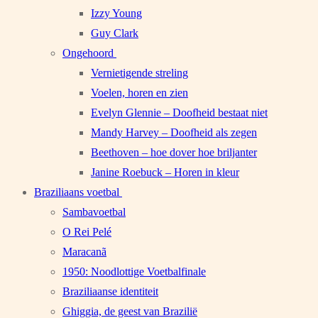
Izzy Young
Guy Clark
Ongehoord
Vernietigende streling
Voelen, horen en zien
Evelyn Glennie – Doofheid bestaat niet
Mandy Harvey – Doofheid als zegen
Beethoven – hoe dover hoe briljanter
Janine Roebuck – Horen in kleur
Braziliaans voetbal
Sambavoetbal
O Rei Pelé
Maracanã
1950: Noodlottige Voetbalfinale
Braziliaanse identiteit
Ghiggia, de geest van Brazilië