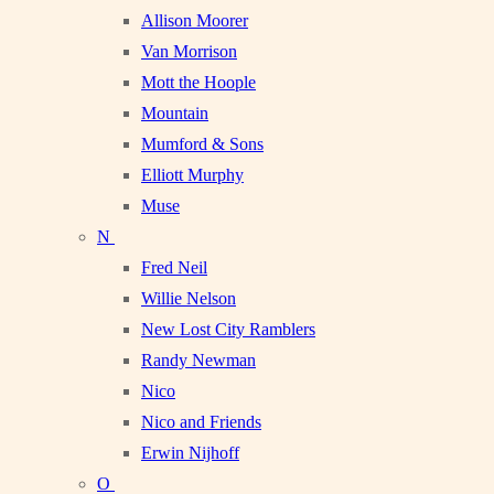
Allison Moorer
Van Morrison
Mott the Hoople
Mountain
Mumford & Sons
Elliott Murphy
Muse
N
Fred Neil
Willie Nelson
New Lost City Ramblers
Randy Newman
Nico
Nico and Friends
Erwin Nijhoff
O