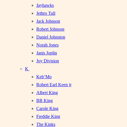
Jayhawks
Jethro Tull
Jack Johnson
Robert Johnson
Daniel Johnston
Norah Jones
Janis Joplin
Joy Division
K
Keb’Mo
Robert Earl Keen jr
Albert King
BB King
Carole King
Freddie King
The Kinks