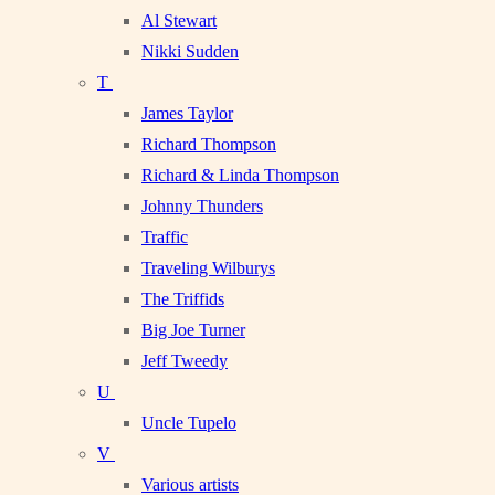
Al Stewart
Nikki Sudden
T
James Taylor
Richard Thompson
Richard & Linda Thompson
Johnny Thunders
Traffic
Traveling Wilburys
The Triffids
Big Joe Turner
Jeff Tweedy
U
Uncle Tupelo
V
Various artists