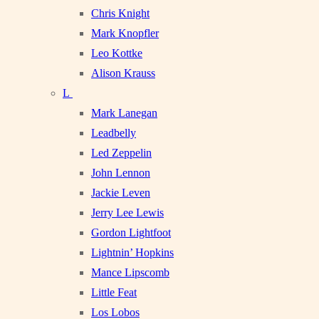
Chris Knight
Mark Knopfler
Leo Kottke
Alison Krauss
L
Mark Lanegan
Leadbelly
Led Zeppelin
John Lennon
Jackie Leven
Jerry Lee Lewis
Gordon Lightfoot
Lightnin’ Hopkins
Mance Lipscomb
Little Feat
Los Lobos