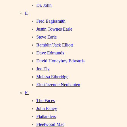
Dr. John
E
Fred Eaglesmith
Justin Townes Earle
Steve Earle
Ramblin’Jack Elliott
Dave Edmunds
David Honeyboy Edwards
Joe Ely
Melissa Etheridge
Einstürzende Neubauten
F
The Faces
John Fahey
Flatlanders
Fleetwood Mac