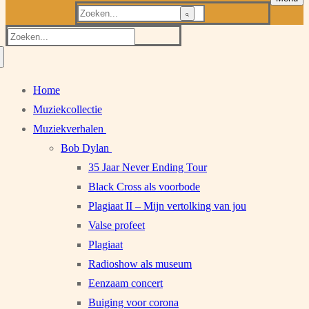
Zoeken
naar:
Zoeken
naar:
Home
Muziekcollectie
Muziekverhalen
Bob Dylan
35 Jaar Never Ending Tour
Black Cross als voorbode
Plagiaat II – Mijn vertolking van jou
Valse profeet
Plagiaat
Radioshow als museum
Eenzaam concert
Buiging voor corona