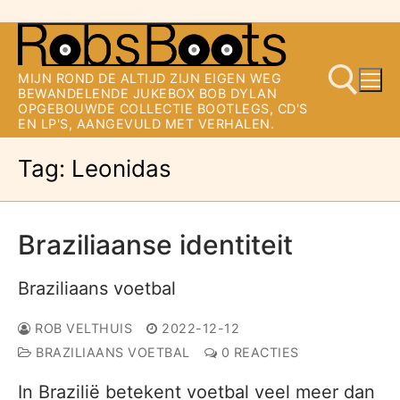
Ga
naar
MIJN ROND DE ALTIJD ZIJN EIGEN WEG
de
BEWANDELENDE JUKEBOX BOB DYLAN
OPGEBOUWDE COLLECTIE BOOTLEGS, CD'S
inhoud
EN LP'S, AANGEVULD MET VERHALEN.
Tag:
Leonidas
Zoeken naar:
Braziliaanse identiteit
Braziliaans voetbal
ROB VELTHUIS
2022-12-12
BRAZILIAANS VOETBAL
0 REACTIES
In Brazilië betekent voetbal veel meer dan