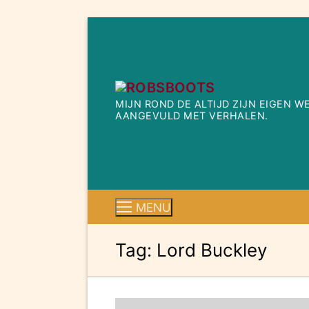
Ga
naar
de
inhoud
MIJN ROND DE ALTIJD ZIJN EIGEN 
AANGEVULD MET VERHALEN.
MENU
Tag:
Lord Buckley